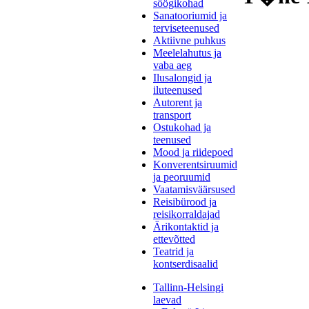
söögikohad
Sanatooriumid ja
terviseteenused
Aktiivne puhkus
Meelelahutus ja
vaba aeg
Ilusalongid ja
iluteenused
Autorent ja
transport
Ostukohad ja
teenused
Mood ja riidepoed
Konverentsiruumid
ja peoruumid
Vaatamisväärsused
Reisibürood ja
reisikorraldajad
Ärikontaktid ja
ettevõtted
Teatrid ja
kontserdisaalid
Tallinn-Helsingi
laevad