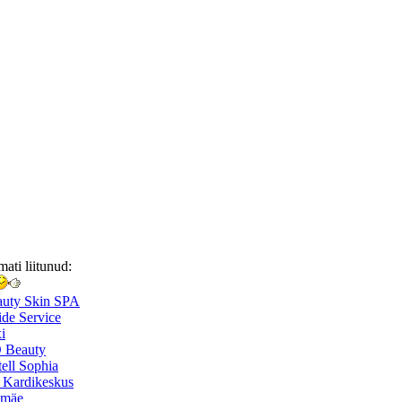
mati liitunud:
auty Skin SPA
de Service
i
 Beauty
ell Sophia
 Kardikeskus
smäe