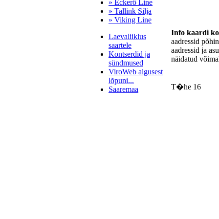
» Eckerö Line
» Tallink Silja
» Viking Line
Info kaardi k
Laevaliiklus
aadressid põhi
saartele
aadressid ja as
Kontserdid ja
näidatud võimal
sündmused
ViroWeb algusest
lõpuni...
T�he 16
Saaremaa
Pärnu majoitus
huoneisto.eu