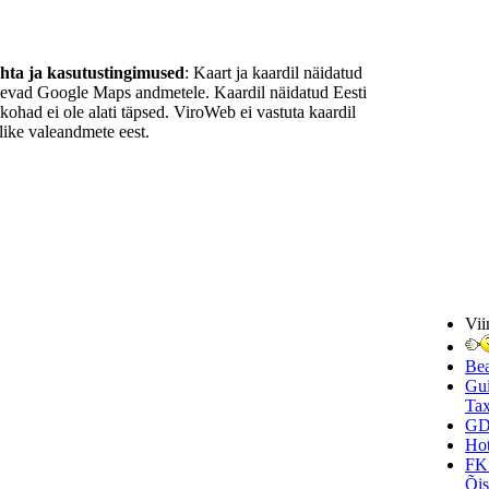
ohta ja kasutustingimused
: Kaart ja kaardil näidatud
nevad Google Maps andmetele. Kaardil näidatud Eesti
ukohad ei ole alati täpsed. ViroWeb ei vastuta kaardil
ike valeandmete eest.
Vii
Be
Gui
Tax
GD
Hot
FK
Õi