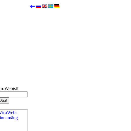
iroWebist!