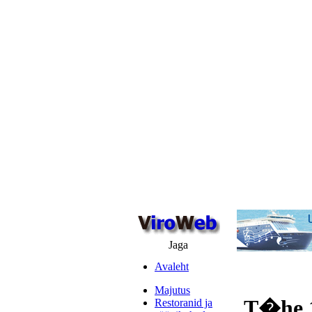
Jaga
Avaleht
Majutus
T�he 1
Restoranid ja