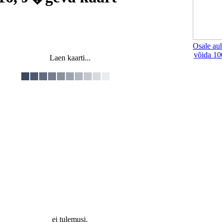
Osale au
võida 10
Laen kaarti...
ei tulemusi.