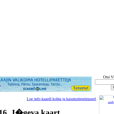
Otsi V
Loe info kaardi kohta ja kasutustingimused
.
6, J�geva kaart