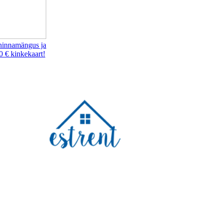
hinnamängus ja
0 € kinkekaart!