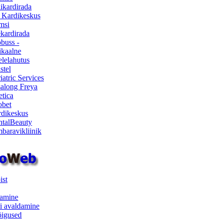
ikardirada
 Kardikeskus
msi
ekardirada
buss -
kaalne
lelahutus
stel
iatric Services
salong Freya
etica
obet
dikeskus
talBeauty
baravikliinik
ist
samine
i avaldamine
iõigused