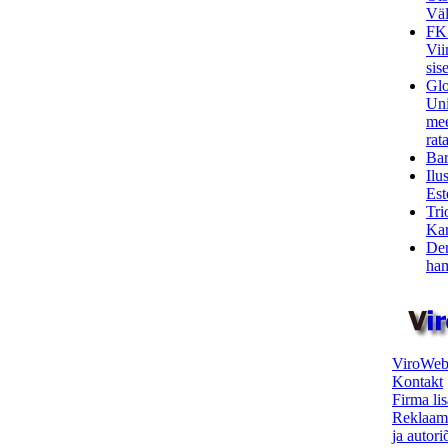
Väl
FK
Vii
sis
Glo
Uni
mee
rata
Bar
Ilu
Est
Tri
Kar
Den
ham
ViroWeb
Kontakt
Firma li
Reklaam
ja autor