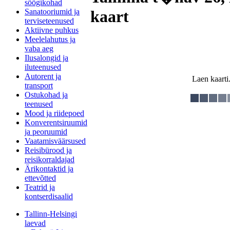
söögikohad
Sanatooriumid ja
kaart
terviseteenused
Aktiivne puhkus
Meelelahutus ja
vaba aeg
Ilusalongid ja
iluteenused
Autorent ja
Laen kaarti.
transport
Ostukohad ja
teenused
Mood ja riidepoed
Konverentsiruumid
ja peoruumid
Vaatamisväärsused
Reisibürood ja
reisikorraldajad
Ärikontaktid ja
ettevõtted
Teatrid ja
kontserdisaalid
Tallinn-Helsingi
laevad