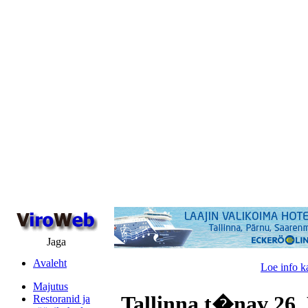
Jaga
Avaleht
Loe info k
Majutus
Tallinna t�nav 26,
Restoranid ja