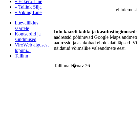
» Eckerö Line
» Tallink Silja
ei tulemusi
» Viking Line
Laevaliiklus
saartele
Info kaardi kohta ja kasutustingimused
Kontserdid ja
aadressid põhinevad Google Maps andmetel
sündmused
aadressid ja asukohad ei ole alati täpsed. V
ViroWeb algusest
näidatud võimalike valeandmete eest.
lõpuni...
Tallinn
Tallinna t�nav 26
Pärnu majoitus
huoneisto.eu