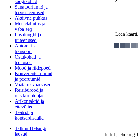
söögikohad
Sanatooriumid ja
terviseteenused
Aktiivne puhkus
Meelelahutus ja
vaba aeg
Laen kaarti.
Ilusalongid ja
iluteenused
Autorent ja
transport
Ostukohad ja
teenused
Mood ja riidepoed
Konverentsiruumid
ja peoruumid
Vaatamisväärsused
Reisibürood ja
reisikorraldajad
Ärikontaktid ja
ettevõtted
Teatrid ja
kontserdisaalid
Tallinn-Helsingi
laevad
leiti 1, lehekülg