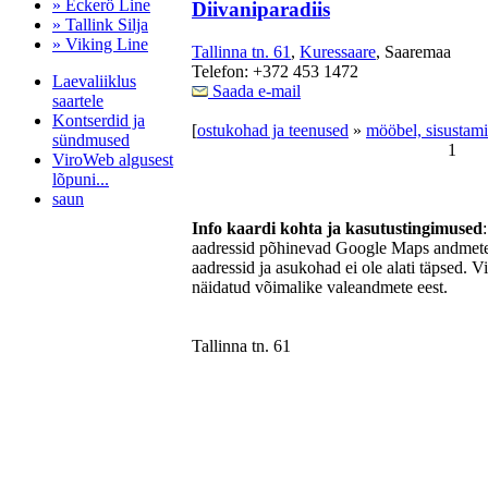
» Eckerö Line
Diivaniparadiis
» Tallink Silja
» Viking Line
Tallinna tn. 61
,
Kuressaare
, Saaremaa
Telefon: +372 453 1472
Laevaliiklus
Saada e-mail
saartele
Kontserdid ja
[
ostukohad ja teenused
»
mööbel, sisustamin
sündmused
1
ViroWeb algusest
lõpuni...
saun
Info kaardi kohta ja kasutustingimused
aadressid põhinevad Google Maps andmetel
aadressid ja asukohad ei ole alati täpsed. V
Pärnu majoitus
näidatud võimalike valeandmete eest.
huoneisto.eu
Tallinna tn. 61