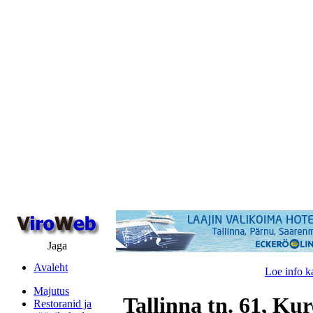
Jaga
Avaleht
Loe info k
Majutus
Tallinna tn. 61, Ku
Restoranid ja