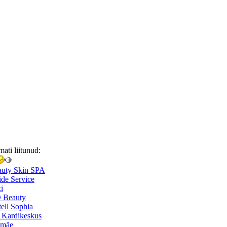
mati liitunud:
auty Skin SPA
de Service
i
 Beauty
ell Sophia
 Kardikeskus
smäe