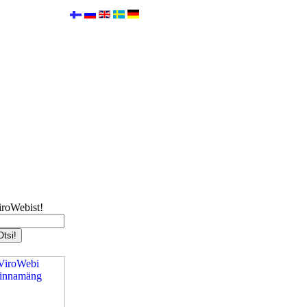
iroWebist!