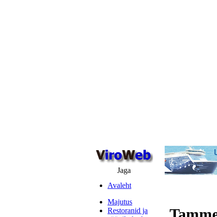
Jaga
Avaleht
Majutus
Tammep
Restoranid ja