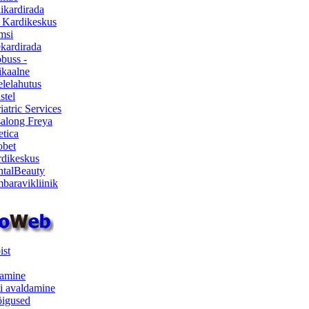
ikardirada
 Kardikeskus
msi
ekardirada
buss -
kaalne
lelahutus
stel
iatric Services
salong Freya
etica
obet
dikeskus
talBeauty
baravikliinik
ist
samine
i avaldamine
iõigused