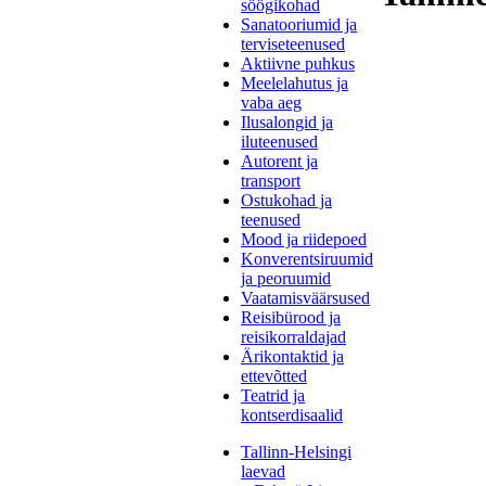
söögikohad
Sanatooriumid ja
terviseteenused
Aktiivne puhkus
Meelelahutus ja
vaba aeg
Ilusalongid ja
iluteenused
Autorent ja
transport
Ostukohad ja
teenused
Mood ja riidepoed
Konverentsiruumid
ja peoruumid
Vaatamisväärsused
Reisibürood ja
reisikorraldajad
Ärikontaktid ja
ettevõtted
Teatrid ja
kontserdisaalid
Tallinn-Helsingi
laevad