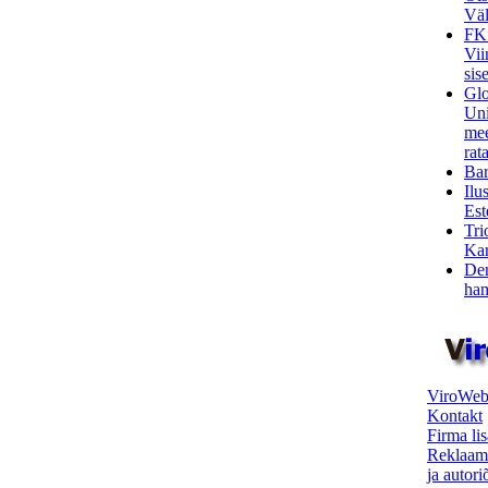
Väl
FK
Vii
sis
Glo
Uni
mee
rata
Bar
Ilu
Est
Tri
Kar
Den
ham
ViroWeb
Kontakt
Firma li
Reklaam
ja autor