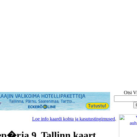
Otsi V
Loe info kaardi kohta ja kasutustingimused
.
�rja 9, Tallinn kaart