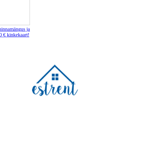
hinnamängus ja
0 € kinkekaart!