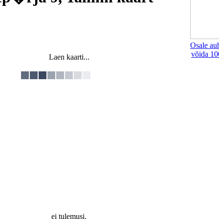
Osale au
võida 10
Laen kaarti...
ei tulemusi.