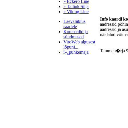
» Eckerö Line
» Tallink Silja
» Viking Line
Info kaardi k
Laevaliiklus
aadressid põhi
saartele
aadressid ja as
Kontserdid ja
näidatud võimal
sündmused
ViroWeb algusest
lõpuni...
Tammep�rja 
ï»¿puhkemaja
Pärnu majoitus
huoneisto.eu