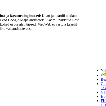
ohta ja kasutustingimused
: Kaart ja kaardil näidatud
nevad Google Maps andmetele. Kaardil näidatud Eesti
ukohad ei ole alati täpsed. ViroWeb ei vastuta kaardil
ike valeandmete eest.
9
Vii
Be
Gui
Tax
GD
Hot
FK
Õi