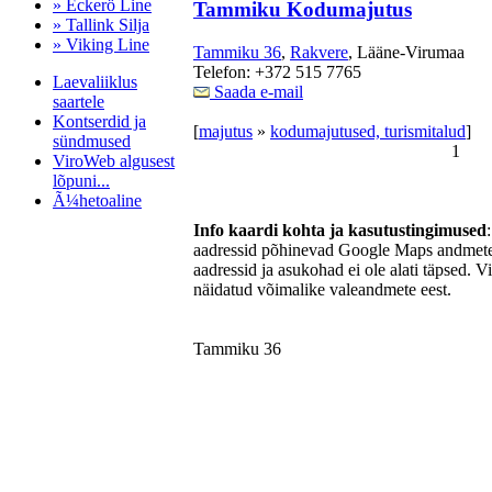
» Eckerö Line
Tammiku Kodumajutus
» Tallink Silja
» Viking Line
Tammiku 36
,
Rakvere
, Lääne-Virumaa
Telefon: +372 515 7765
Laevaliiklus
Saada e-mail
saartele
Kontserdid ja
[
majutus
»
kodumajutused, turismitalud
]
sündmused
1
ViroWeb algusest
lõpuni...
Ã¼hetoaline
Info kaardi kohta ja kasutustingimused
aadressid põhinevad Google Maps andmetel
aadressid ja asukohad ei ole alati täpsed. V
Pärnu majoitus
näidatud võimalike valeandmete eest.
huoneisto.eu
Tammiku 36