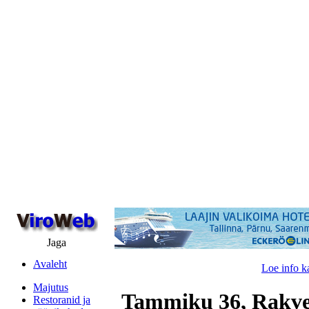
Jaga
Avaleht
Loe info k
Majutus
Tammiku 36, Rakve
Restoranid ja