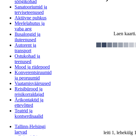
söögikohad
Sanatooriumid ja
terviseteenused
Aktiivne puhkus
Meelelahutus ja
vaba aeg
Laen kaarti.
Ilusalongid ja
iluteenused
Autorent ja
transport
Ostukohad ja
teenused
Mood ja riidepoed
Konverentsiruumid
ja peoruumid
Vaatamisväärsused
Reisibürood ja
reisikorraldajad
Ärikontaktid ja
ettevõtted
Teatrid ja
kontserdisaalid
Tallinn-Helsingi
laevad
leiti 1, lehekülg