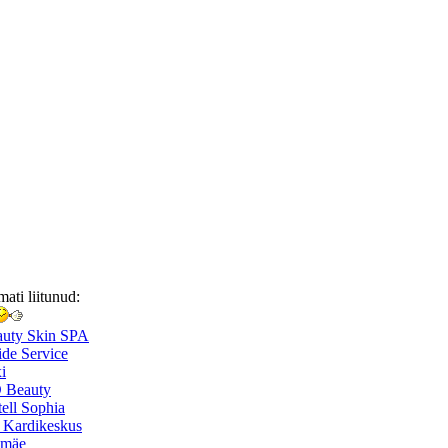
mati liitunud:
auty Skin SPA
de Service
i
 Beauty
ell Sophia
 Kardikeskus
smäe