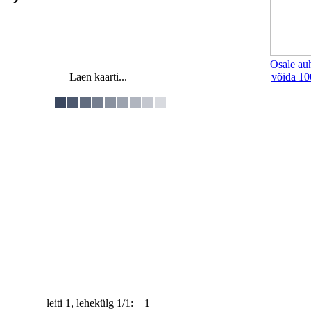
Osale au
Laen kaarti...
võida 10
leiti 1, lehekülg 1/1: 1