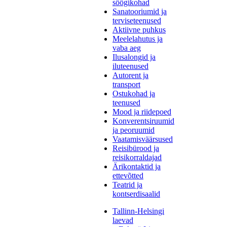
söögikohad
Sanatooriumid ja
terviseteenused
Aktiivne puhkus
Meelelahutus ja
vaba aeg
Ilusalongid ja
iluteenused
Autorent ja
transport
Ostukohad ja
teenused
Mood ja riidepoed
Konverentsiruumid
ja peoruumid
Vaatamisväärsused
Reisibürood ja
reisikorraldajad
Ärikontaktid ja
ettevõtted
Teatrid ja
kontserdisaalid
Tallinn-Helsingi
laevad