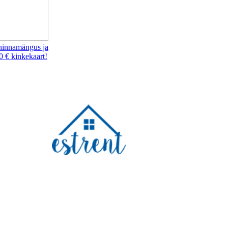
hinnamängus ja
0 € kinkekaart!