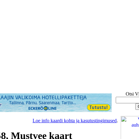
Otsi V
Loe info kaardi kohta ja kasutustingimused
.
58, Mustvee kaart