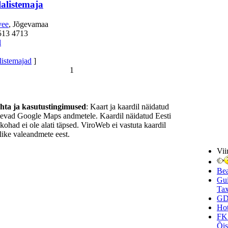
alistemaja
vee
, Jõgevamaa
513 4713
l
listemajad
]
1
ohta ja kasutustingimused
: Kaart ja kaardil näidatud
nevad Google Maps andmetele. Kaardil näidatud Eesti
ukohad ei ole alati täpsed. ViroWeb ei vastuta kaardil
ike valeandmete eest.
Vii
Be
Gui
Tax
GD
Hot
FK
Õi