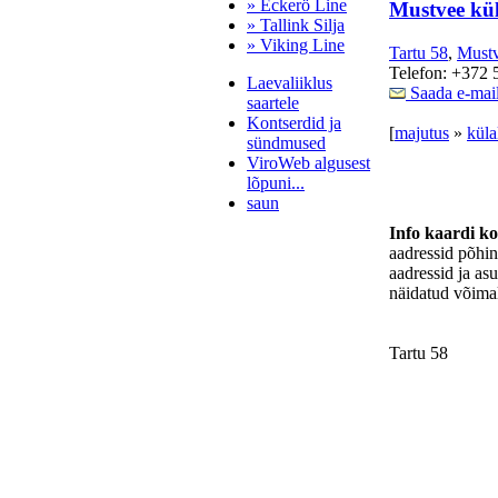
» Eckerö Line
Mustvee kül
» Tallink Silja
» Viking Line
Tartu 58
,
Must
Telefon: +372 
Laevaliiklus
Saada e-mai
saartele
Kontserdid ja
[
majutus
»
küla
sündmused
ViroWeb algusest
lõpuni...
saun
Info kaardi k
aadressid põhi
aadressid ja as
Pärnu majoitus
näidatud võimal
huoneisto.eu
Tartu 58