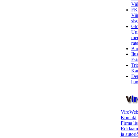
Väl
FK
Vii
sis
Glo
Uni
mee
rata
Bar
Ilu
Est
Tri
Kar
Den
ham
ViroWeb
Kontakt
Firma li
Reklaam
ja autor