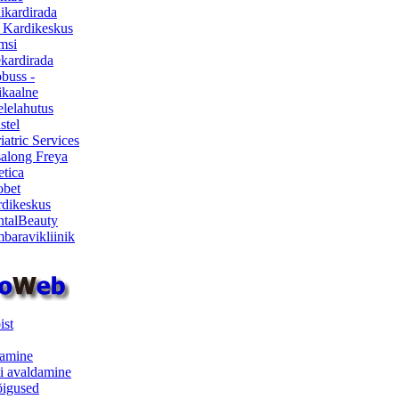
ikardirada
 Kardikeskus
msi
ekardirada
buss -
kaalne
lelahutus
stel
iatric Services
salong Freya
etica
obet
dikeskus
talBeauty
baravikliinik
ist
samine
i avaldamine
iõigused