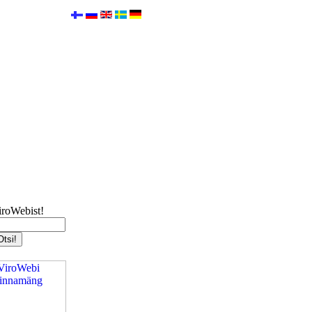
iroWebist!