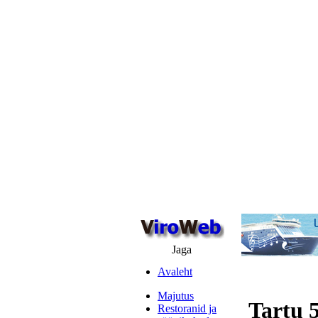
Jaga
Avaleht
Majutus
Tartu 
Restoranid ja