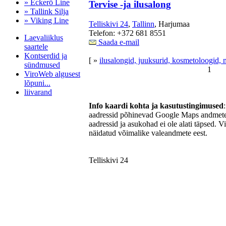
» Eckerö Line
Tervise -ja ilusalong
» Tallink Silja
» Viking Line
Telliskivi 24
,
Tallinn
, Harjumaa
Telefon: +372 681 8551
Laevaliiklus
Saada e-mail
saartele
Kontserdid ja
[ »
ilusalongid, juuksurid, kosmetoloogid, 
sündmused
1
ViroWeb algusest
lõpuni...
liivarand
Info kaardi kohta ja kasutustingimused
aadressid põhinevad Google Maps andmetel
aadressid ja asukohad ei ole alati täpsed. V
Pärnu majoitus
näidatud võimalike valeandmete eest.
huoneisto.eu
Telliskivi 24