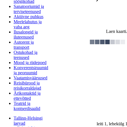
söögikohad
Sanatooriumid ja
terviseteenused
Aktiivne puhkus
Meelelahutus ja
vaba aeg
Laen kaarti.
Ilusalongid ja
iluteenused
Autorent ja
transport
Ostukohad ja
teenused
Mood ja riidepoed
Konverentsiruumid
ja peoruumid
Vaatamisväärsused
Reisibürood ja
reisikorraldajad
Ärikontaktid ja
ettevõtted
Teatrid ja
kontserdisaalid
Tallinn-Helsingi
laevad
leiti 1, lehekülg