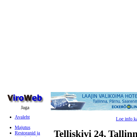
Jaga
Avaleht
Loe info k
Majutus
Telliskivi 24, Tallin
Restoranid ja