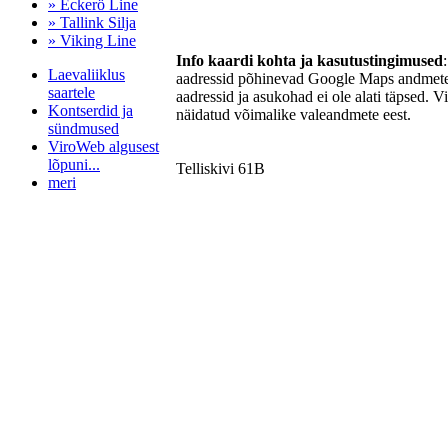
» Eckerö Line
» Tallink Silja
» Viking Line
Info kaardi kohta ja kasutustingimused
Laevaliiklus
aadressid põhinevad Google Maps andmetel
saartele
aadressid ja asukohad ei ole alati täpsed. V
Kontserdid ja
näidatud võimalike valeandmete eest.
sündmused
ViroWeb algusest
lõpuni...
Telliskivi 61B
meri
Pärnu majoitus
huoneisto.eu