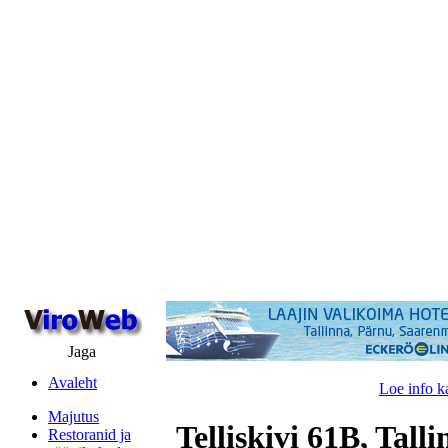
Jaga
Avaleht
Loe info k
Majutus
Telliskivi 61B, Tall
Restoranid ja