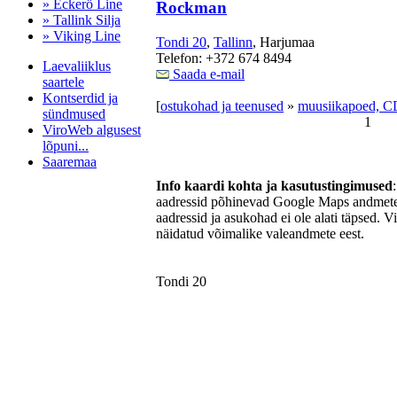
» Eckerö Line
Rockman
» Tallink Silja
» Viking Line
Tondi 20
,
Tallinn
, Harjumaa
Telefon: +372 674 8494
Laevaliiklus
Saada e-mail
saartele
Kontserdid ja
[
ostukohad ja teenused
»
muusiikapoed, C
sündmused
1
ViroWeb algusest
lõpuni...
Saaremaa
Info kaardi kohta ja kasutustingimused
aadressid põhinevad Google Maps andmetel
aadressid ja asukohad ei ole alati täpsed. V
Pärnu majoitus
näidatud võimalike valeandmete eest.
huoneisto.eu
Tondi 20