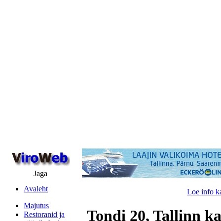
Jaga
Avaleht
Loe info k
Majutus
Tondi 20, Tallinn k
Restoranid ja