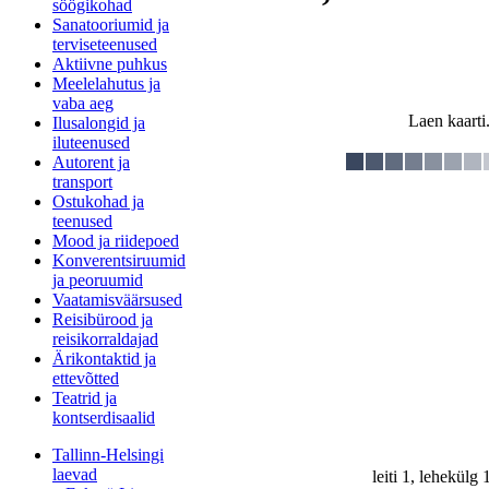
söögikohad
Sanatooriumid ja
terviseteenused
Aktiivne puhkus
Meelelahutus ja
vaba aeg
Laen kaarti.
Ilusalongid ja
iluteenused
Autorent ja
transport
Ostukohad ja
teenused
Mood ja riidepoed
Konverentsiruumid
ja peoruumid
Vaatamisväärsused
Reisibürood ja
reisikorraldajad
Ärikontaktid ja
ettevõtted
Teatrid ja
kontserdisaalid
Tallinn-Helsingi
laevad
leiti 1, lehekülg