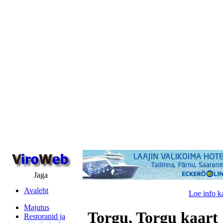
Jaga
Avaleht
Loe info k
Majutus
Torgu, Torgu kaart
Restoranid ja