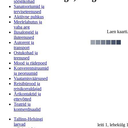
söögikohad
Sanatooriumid ja
terviseteenused
Aktiivne puhkus
Meelelahutus ja
vaba aeg
Laen kaarti.
Ilusalongid ja
iluteenused
Autorent ja
transport
Ostukohad ja
teenused
Mood ja riidepoed
Konverentsiruumid
ja peoruumid
Vaatamisväärsused
Reisibürood ja
reisikorraldajad
Ärikontaktid ja
ettevõtted
Teatrid ja
kontserdisaalid
Tallinn-Helsingi
laevad
leiti 1, lehekülg