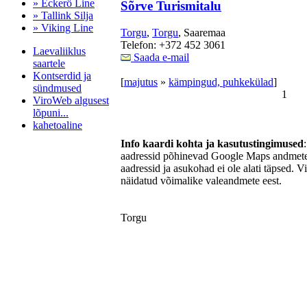
» Eckerö Line
Sõrve Turismitalu
» Tallink Silja
» Viking Line
Torgu
,
Torgu
, Saaremaa
Telefon: +372 452 3061
Laevaliiklus
Saada e-mail
saartele
Kontserdid ja
[
majutus
»
kämpingud, puhkekülad
]
sündmused
1
ViroWeb algusest
lõpuni...
kahetoaline
Info kaardi kohta ja kasutustingimused
aadressid põhinevad Google Maps andmetel
aadressid ja asukohad ei ole alati täpsed. V
Pärnu majoitus
näidatud võimalike valeandmete eest.
huoneisto.eu
Torgu