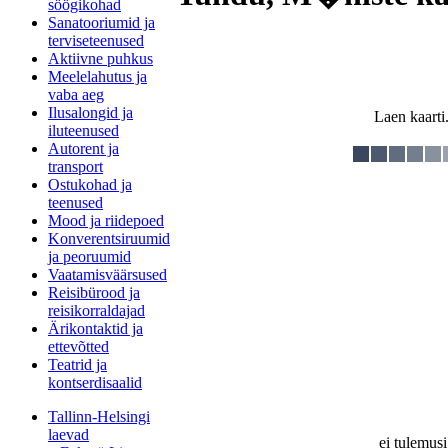
söögikohad
Sanatooriumid ja
terviseteenused
Aktiivne puhkus
Meelelahutus ja
vaba aeg
Ilusalongid ja
Laen kaarti.
iluteenused
Autorent ja
transport
Ostukohad ja
teenused
Mood ja riidepoed
Konverentsiruumid
ja peoruumid
Vaatamisväärsused
Reisibürood ja
reisikorraldajad
Ärikontaktid ja
ettevõtted
Teatrid ja
kontserdisaalid
Tallinn-Helsingi
laevad
ei tulemusi