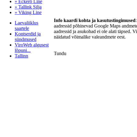
» Eckerö Line
» Tallink Silja
» Viking Line
Info kaardi kohta ja kasutustingimused
Laevaliiklus
aadressid põhinevad Google Maps andmetel
saartele
aadressid ja asukohad ei ole alati täpsed. V
Kontserdid ja
näidatud võimalike valeandmete eest.
sündmused
ViroWeb algusest
lõpuni...
Tundu
Tallinn
Pärnu majoitus
huoneisto.eu