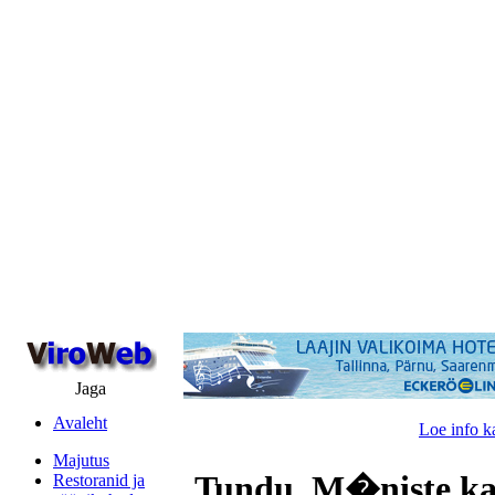
Jaga
Avaleht
Loe info k
Majutus
Tundu, M�niste ka
Restoranid ja