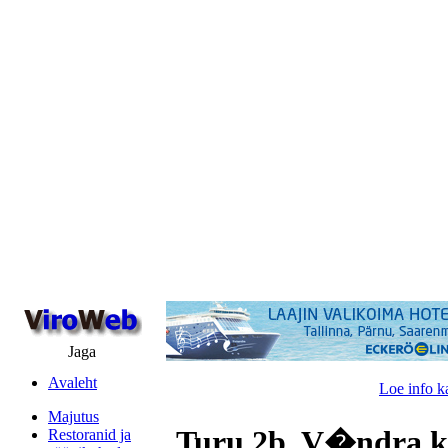
Jaga
Avaleht
Loe info k
Majutus
Turu 2b, V�ndra k
Restoranid ja