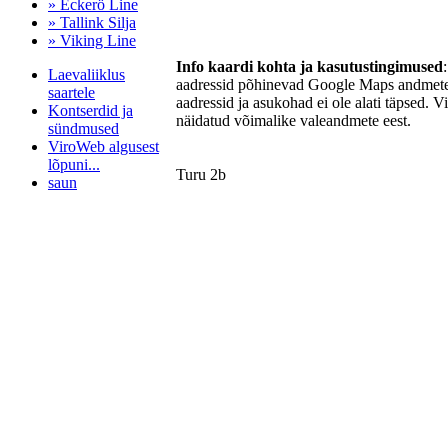
» Eckerö Line
» Tallink Silja
» Viking Line
Info kaardi kohta ja kasutustingimused
Laevaliiklus
aadressid põhinevad Google Maps andmetel
saartele
aadressid ja asukohad ei ole alati täpsed. V
Kontserdid ja
näidatud võimalike valeandmete eest.
sündmused
ViroWeb algusest
lõpuni...
Turu 2b
saun
Pärnu majoitus
huoneisto.eu