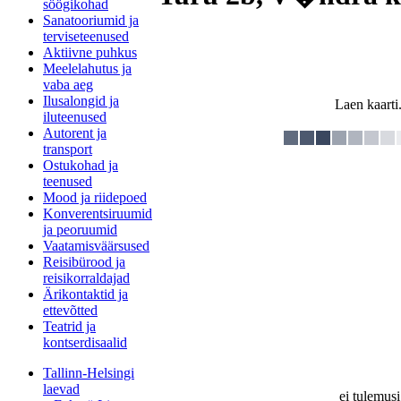
söögikohad
Sanatooriumid ja
terviseteenused
Aktiivne puhkus
Meelelahutus ja
vaba aeg
Ilusalongid ja
Laen kaarti.
iluteenused
Autorent ja
transport
Ostukohad ja
teenused
Mood ja riidepoed
Konverentsiruumid
ja peoruumid
Vaatamisväärsused
Reisibürood ja
reisikorraldajad
Ärikontaktid ja
ettevõtted
Teatrid ja
kontserdisaalid
Tallinn-Helsingi
laevad
ei tulemusi