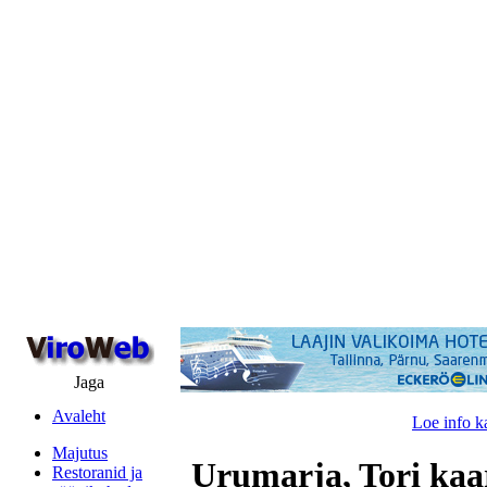
Jaga
Avaleht
Loe info k
Majutus
Urumarja, Tori kaa
Restoranid ja