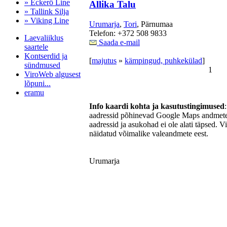
» Eckerö Line
Allika Talu
» Tallink Silja
» Viking Line
Urumarja
,
Tori
, Pärnumaa
Telefon: +372 508 9833
Laevaliiklus
Saada e-mail
saartele
Kontserdid ja
[
majutus
»
kämpingud, puhkekülad
]
sündmused
1
ViroWeb algusest
lõpuni...
eramu
Info kaardi kohta ja kasutustingimused
aadressid põhinevad Google Maps andmetel
aadressid ja asukohad ei ole alati täpsed. V
Pärnu majoitus
näidatud võimalike valeandmete eest.
huoneisto.eu
Urumarja