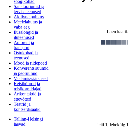
söögikohad
Sanatooriumid ja
terviseteenused
Aktiivne puhkus
Meelelahutus ja
vaba aeg
Laen kaarti.
Ilusalongid ja
iluteenused
Autorent ja
transport
Ostukohad ja
teenused
Mood ja riidepoed
Konverentsiruumid
ja peoruumid
Vaatamisväärsused
Reisibürood ja
reisikorraldajad
Ärikontaktid ja
ettevõtted
Teatrid ja
kontserdisaalid
Tallinn-Helsingi
laevad
leiti 1, lehekülg