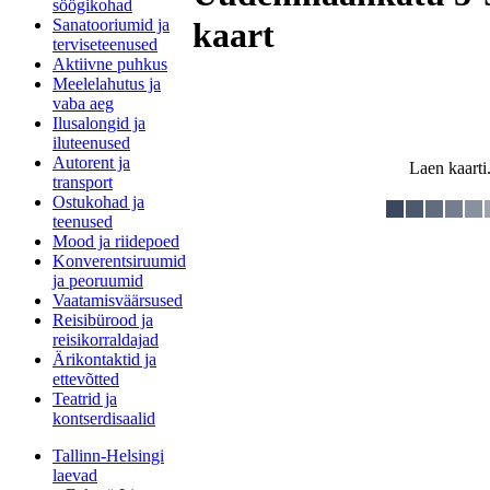
söögikohad
Sanatooriumid ja
kaart
terviseteenused
Aktiivne puhkus
Meelelahutus ja
vaba aeg
Ilusalongid ja
iluteenused
Autorent ja
Laen kaarti.
transport
Ostukohad ja
teenused
Mood ja riidepoed
Konverentsiruumid
ja peoruumid
Vaatamisväärsused
Reisibürood ja
reisikorraldajad
Ärikontaktid ja
ettevõtted
Teatrid ja
kontserdisaalid
Tallinn-Helsingi
laevad