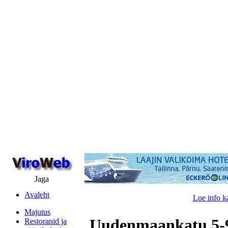
Jaga
Avaleht
Loe info k
Majutus
Uudenmaankatu 5
Restoranid ja