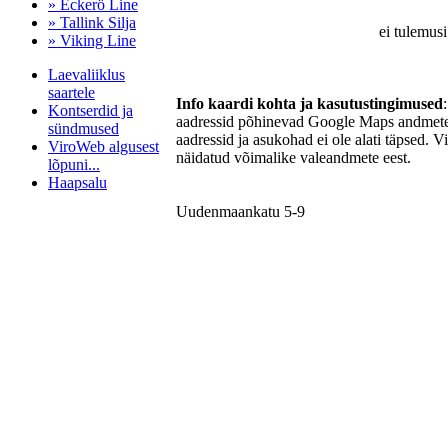
» Eckerö Line
» Tallink Silja
ei tulemusi
» Viking Line
Laevaliiklus
saartele
Info kaardi kohta ja kasutustingimused
Kontserdid ja
aadressid põhinevad Google Maps andmetel
sündmused
aadressid ja asukohad ei ole alati täpsed. V
ViroWeb algusest
näidatud võimalike valeandmete eest.
lõpuni...
Haapsalu
Uudenmaankatu 5-9
Pärnu majoitus
huoneisto.eu