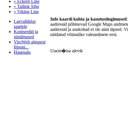
» Eckerö Line
» Tallink Silja
» Viking Line
Info kaardi kohta ja kasutustingimused
Laevaliiklus
aadressid põhinevad Google Maps andmetel
saartele
aadressid ja asukohad ei ole alati täpsed. V
Kontserdid ja
näidatud võimalike valeandmete eest.
sündmused
ViroWeb algusest
lõpuni...
Uuem�isa alevik
Haapsalu
Pärnu majoitus
huoneisto.eu