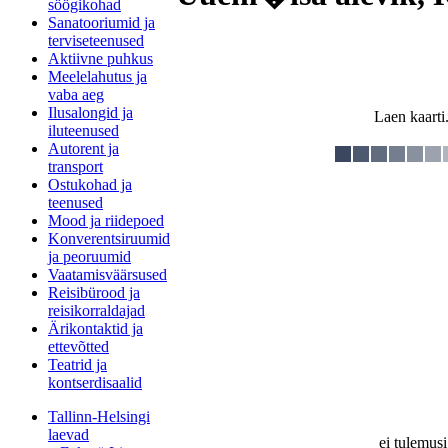
söögikohad
Sanatooriumid ja
terviseteenused
Aktiivne puhkus
Meelelahutus ja
vaba aeg
Ilusalongid ja
Laen kaarti.
iluteenused
Autorent ja
transport
Ostukohad ja
teenused
Mood ja riidepoed
Konverentsiruumid
ja peoruumid
Vaatamisväärsused
Reisibürood ja
reisikorraldajad
Ärikontaktid ja
ettevõtted
Teatrid ja
kontserdisaalid
Tallinn-Helsingi
laevad
ei tulemusi