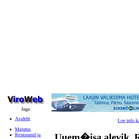
Jaga
Avaleht
Loe info k
Majutus
Uuem�isa alevik, R
Restoranid ja