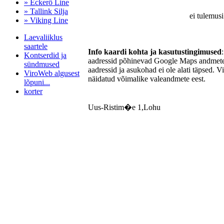
» Eckerö Line
» Tallink Silja
ei tulemusi
» Viking Line
Laevaliiklus
saartele
Info kaardi kohta ja kasutustingimused
Kontserdid ja
aadressid põhinevad Google Maps andmetel
sündmused
aadressid ja asukohad ei ole alati täpsed. V
ViroWeb algusest
näidatud võimalike valeandmete eest.
lõpuni...
korter
Uus-Ristim�e 1,Lohu
Pärnu majoitus
huoneisto.eu