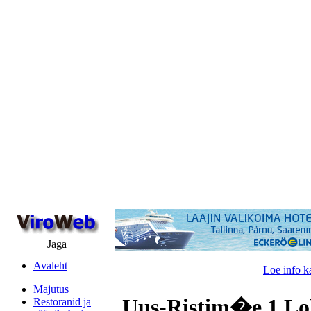
Jaga
Avaleht
Loe info k
Majutus
Uus-Ristim�e 1,Lo
Restoranid ja