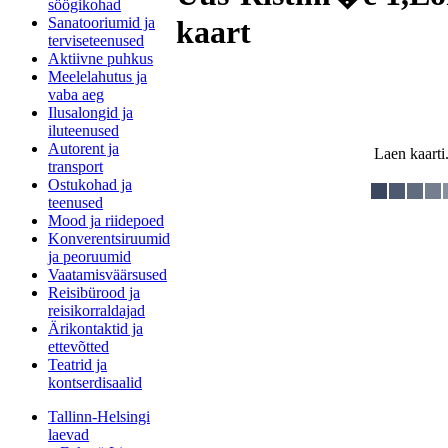
söögikohad
Sanatooriumid ja
kaart
terviseteenused
Aktiivne puhkus
Meelelahutus ja
vaba aeg
Ilusalongid ja
iluteenused
Autorent ja
Laen kaarti.
transport
Ostukohad ja
teenused
Mood ja riidepoed
Konverentsiruumid
ja peoruumid
Vaatamisväärsused
Reisibürood ja
reisikorraldajad
Ärikontaktid ja
ettevõtted
Teatrid ja
kontserdisaalid
Tallinn-Helsingi
laevad