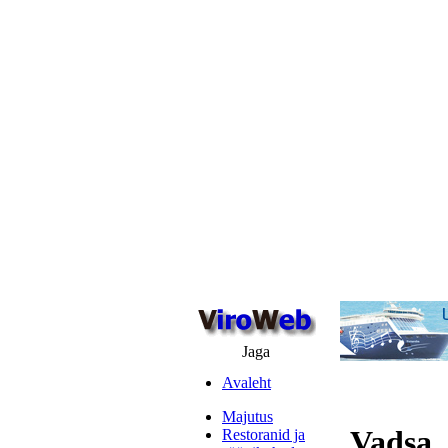
Jaga
Avaleht
Majutus
Vadsa,
Restoranid ja