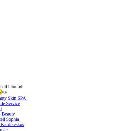
mati liitunud:
auty Skin SPA
de Service
i
 Beauty
ell Sophia
 Kardikeskus
smäe