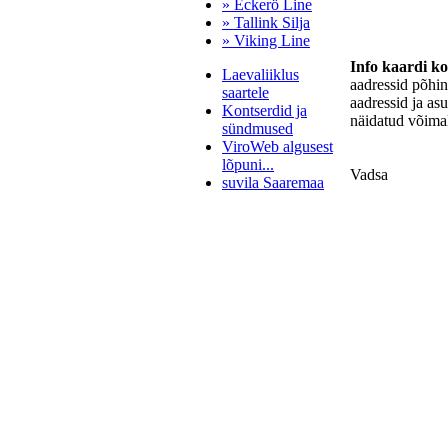
» Eckerö Line
» Tallink Silja
» Viking Line
Info kaardi k
Laevaliiklus
aadressid põhi
saartele
aadressid ja as
Kontserdid ja
näidatud võimal
sündmused
ViroWeb algusest
lõpuni...
Vadsa
suvila Saaremaa
Pärnu majoitus
huoneisto.eu