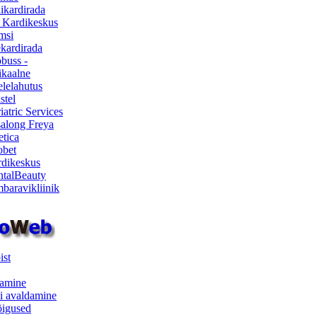
ikardirada
 Kardikeskus
msi
ekardirada
buss -
kaalne
lelahutus
stel
iatric Services
salong Freya
etica
obet
dikeskus
talBeauty
baravikliinik
ist
samine
i avaldamine
iõigused