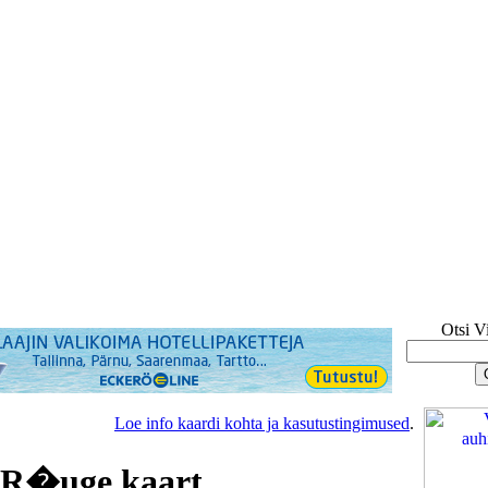
Otsi V
Loe info kaardi kohta ja kasutustingimused
.
 R�uge kaart