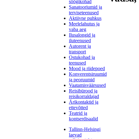
söögikohad
Sanatooriumid ja
terviseteenused
Aktiivne puhkus
Meelelahutus ja
vaba aeg
Ilusalongid ja
iluteenused
Autorent ja
transport
Ostukohad ja
teenused
Mood ja riidepoed
Konverentsiruumid
ja peoruumid
Vaatamisväärsused
Reisibürood ja
reisikorraldajad
Ärikontaktid ja
ettevõtted
Teatrid ja
kontserdisaalid
Tallinn-Helsingi
laevad