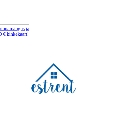
hinnamängus ja
0 € kinkekaart!