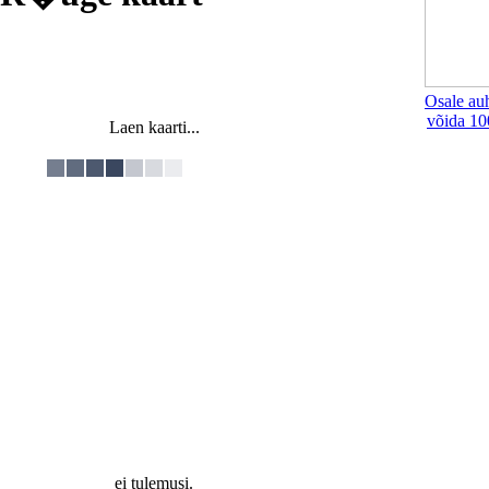
Osale au
võida 10
Laen kaarti...
ei tulemusi.