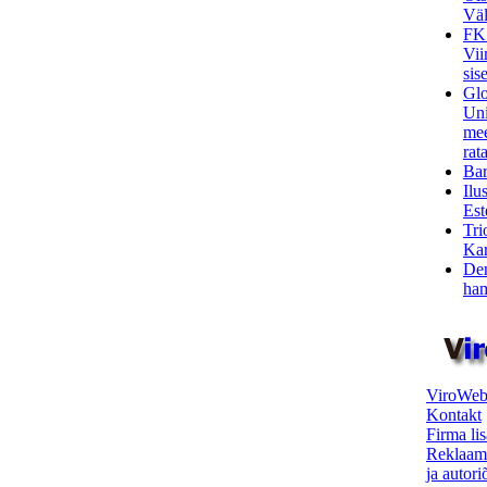
Väl
FK
Vii
sis
Glo
Uni
mee
rata
Bar
Ilu
Est
Tri
Kar
Den
ham
ViroWeb
Kontakt
Firma li
Reklaam
ja autor