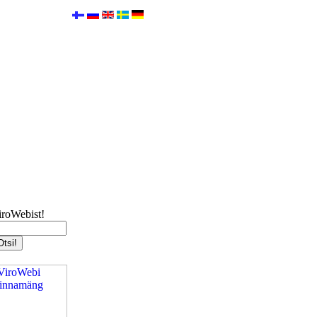
iroWebist!