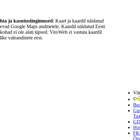
ohta ja kasutustingimused
: Kaart ja kaardil näidatud
nevad Google Maps andmetele. Kaardil näidatud Eesti
ukohad ei ole alati täpsed. ViroWeb ei vastuta kaardil
ike valeandmete eest.
Vii
Be
Gui
Tax
GD
Hot
FK
Õi