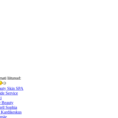
mati liitunud:
auty Skin SPA
de Service
i
 Beauty
ell Sophia
 Kardikeskus
smäe