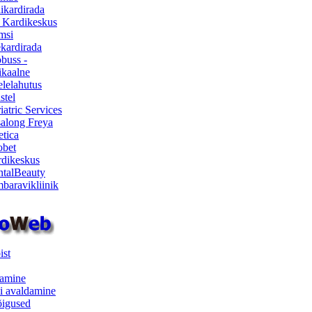
ikardirada
 Kardikeskus
msi
ekardirada
buss -
kaalne
lelahutus
stel
iatric Services
salong Freya
etica
obet
dikeskus
talBeauty
baravikliinik
ist
samine
i avaldamine
iõigused