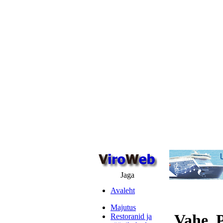
Jaga
Avaleht
Majutus
Vahe, 
Restoranid ja