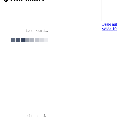
Osale au
võida 10
Laen kaarti...
ei tulemusi.