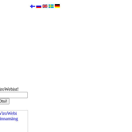
iroWebist!