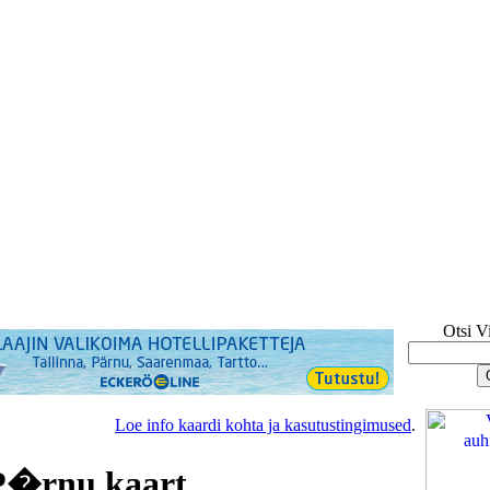
Otsi V
Loe info kaardi kohta ja kasutustingimused
.
P�rnu kaart