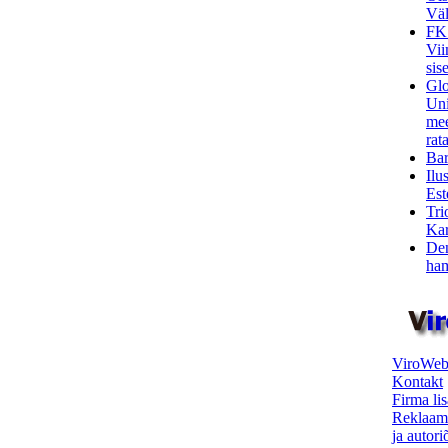
Väl
FK
Vii
sis
Glo
Uni
mee
rata
Bar
Ilu
Est
Tri
Kar
Den
ham
ViroWeb
Kontakt
Firma li
Reklaam
ja autor