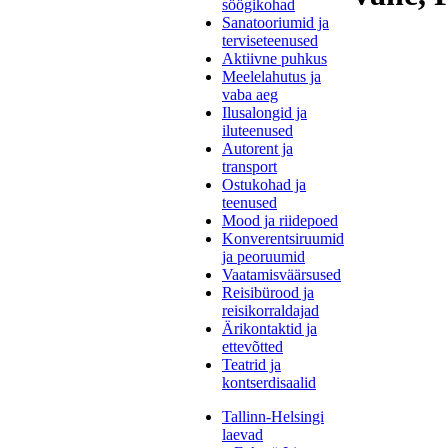
söögikohad
Sanatooriumid ja
terviseteenused
Aktiivne puhkus
Meelelahutus ja
vaba aeg
Ilusalongid ja
iluteenused
Autorent ja
transport
Ostukohad ja
teenused
Mood ja riidepoed
Konverentsiruumid
ja peoruumid
Vaatamisväärsused
Reisibürood ja
reisikorraldajad
Ärikontaktid ja
ettevõtted
Teatrid ja
kontserdisaalid
Tallinn-Helsingi
laevad