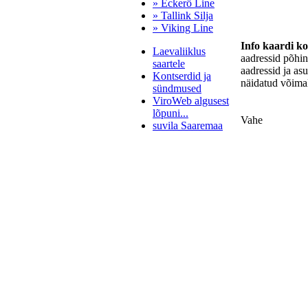
» Eckerö Line
» Tallink Silja
» Viking Line
Info kaardi k
Laevaliiklus
aadressid põhi
saartele
aadressid ja as
Kontserdid ja
näidatud võimal
sündmused
ViroWeb algusest
lõpuni...
Vahe
suvila Saaremaa
Pärnu majoitus
huoneisto.eu