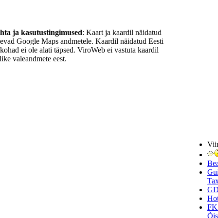
ohta ja kasutustingimused
: Kaart ja kaardil näidatud
nevad Google Maps andmetele. Kaardil näidatud Eesti
ukohad ei ole alati täpsed. ViroWeb ei vastuta kaardil
ike valeandmete eest.
Vii
Be
Gui
Tax
GD
Hot
FK
Õi