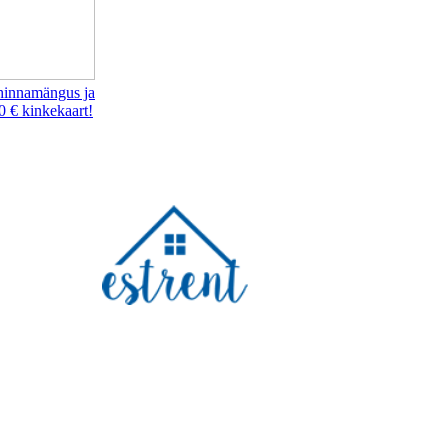
hinnamängus ja
0 € kinkekaart!