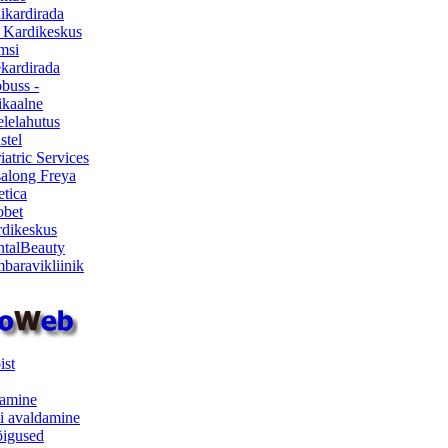
ikardirada
 Kardikeskus
msi
ekardirada
buss -
kaalne
lelahutus
stel
iatric Services
salong Freya
etica
obet
dikeskus
talBeauty
baravikliinik
ist
samine
i avaldamine
iõigused