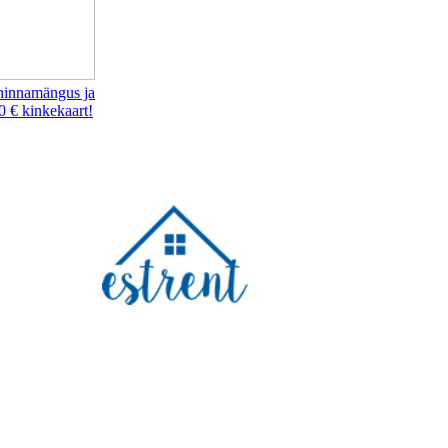
hinnamängus ja
0 € kinkekaart!