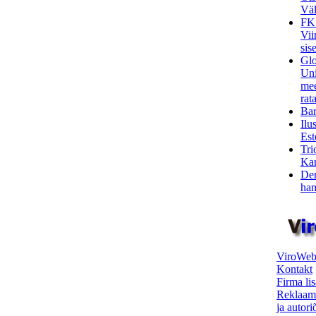
Väl
FK
Vii
sis
Glo
Uni
mee
rata
Bar
Ilu
Est
Tri
Kar
Den
ham
ViroWeb
Kontakt
Firma li
Reklaam
ja autor