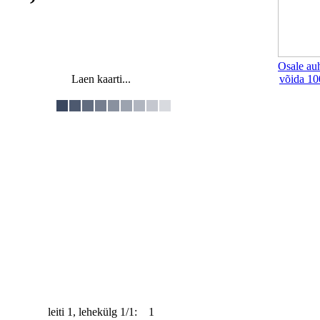
Osale au
Laen kaarti...
võida 10
leiti 1, lehekülg 1/1: 1