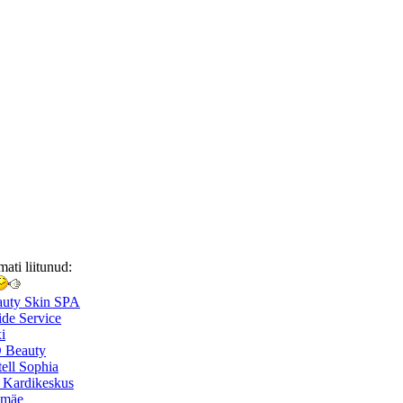
mati liitunud:
auty Skin SPA
de Service
i
 Beauty
ell Sophia
 Kardikeskus
smäe