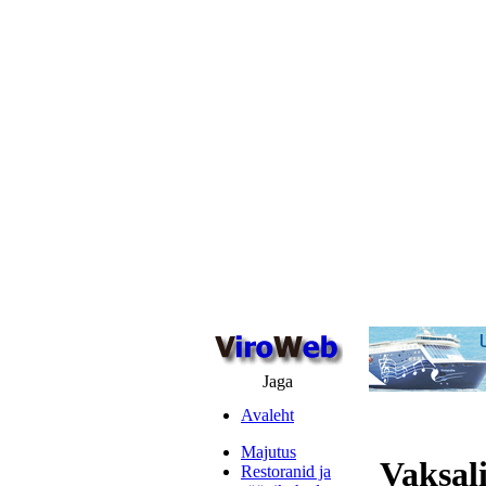
Jaga
Avaleht
Majutus
Vaksali
Restoranid ja