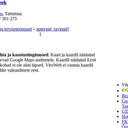
eek
tu
, Tartumaa
7 301 275
ja terviseteenused
»
apteegid, ravimid
]
1
ohta ja kasutustingimused
: Kaart ja kaardil näidatud
nevad Google Maps andmetele. Kaardil näidatud Eesti
ukohad ei ole alati täpsed. ViroWeb ei vastuta kaardil
ike valeandmete eest.
Vii
Be
Gui
Tax
GD
Hot
FK
Õi