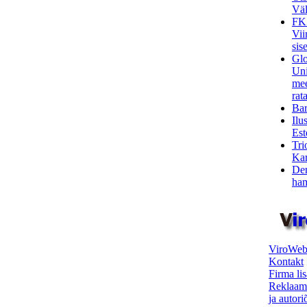
Väl
FK
Vii
sis
Glo
Uni
mee
rata
Bar
Ilu
Est
Tri
Kar
Den
ham
ViroWeb
Kontakt
Firma li
Reklaam
ja autor