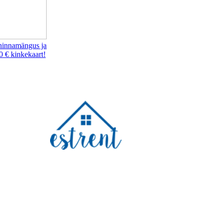
hinnamängus ja
0 € kinkekaart!