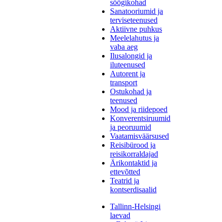
söögikohad
Sanatooriumid ja
terviseteenused
Aktiivne puhkus
Meelelahutus ja
vaba aeg
Ilusalongid ja
iluteenused
Autorent ja
transport
Ostukohad ja
teenused
Mood ja riidepoed
Konverentsiruumid
ja peoruumid
Vaatamisväärsused
Reisibürood ja
reisikorraldajad
Ärikontaktid ja
ettevõtted
Teatrid ja
kontserdisaalid
Tallinn-Helsingi
laevad