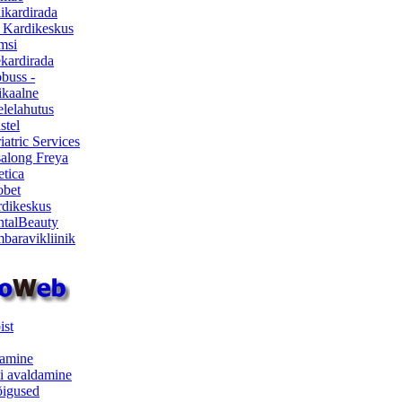
ikardirada
 Kardikeskus
msi
ekardirada
buss -
kaalne
lelahutus
stel
iatric Services
salong Freya
etica
obet
dikeskus
talBeauty
baravikliinik
ist
samine
i avaldamine
iõigused