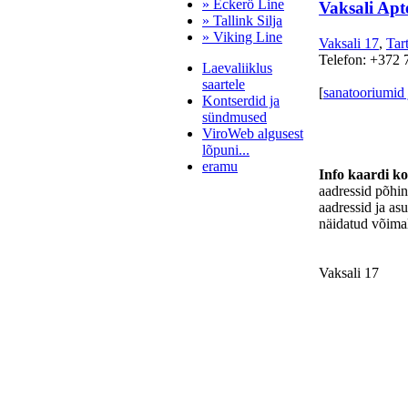
» Eckerö Line
Vaksali Apt
» Tallink Silja
» Viking Line
Vaksali 17
,
Tar
Telefon: +372 
Laevaliiklus
saartele
[
sanatooriumid 
Kontserdid ja
sündmused
ViroWeb algusest
lõpuni...
eramu
Info kaardi k
aadressid põhi
aadressid ja as
näidatud võimal
Pärnu majoitus
huoneisto.eu
Vaksali 17