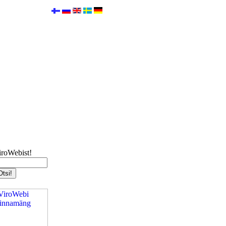
iroWebist!