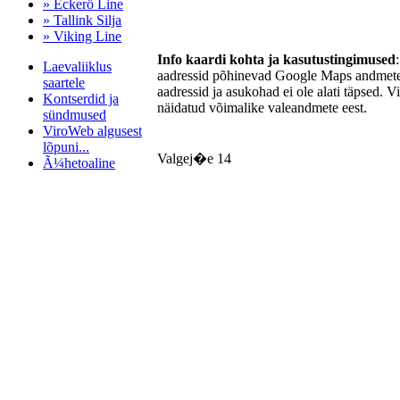
» Eckerö Line
» Tallink Silja
» Viking Line
Info kaardi kohta ja kasutustingimused
Laevaliiklus
aadressid põhinevad Google Maps andmetel
saartele
aadressid ja asukohad ei ole alati täpsed. V
Kontserdid ja
näidatud võimalike valeandmete eest.
sündmused
ViroWeb algusest
lõpuni...
Valgej�e 14
Ã¼hetoaline
Pärnu majoitus
huoneisto.eu