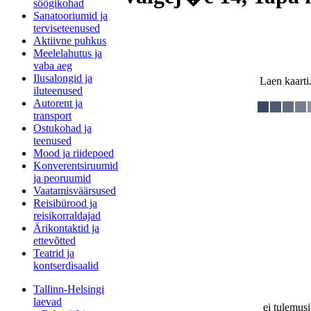
söögikohad
Sanatooriumid ja
terviseteenused
Aktiivne puhkus
Meelelahutus ja
vaba aeg
Ilusalongid ja
Laen kaarti.
iluteenused
Autorent ja
transport
Ostukohad ja
teenused
Mood ja riidepoed
Konverentsiruumid
ja peoruumid
Vaatamisväärsused
Reisibürood ja
reisikorraldajad
Ärikontaktid ja
ettevõtted
Teatrid ja
kontserdisaalid
Tallinn-Helsingi
laevad
ei tulemusi