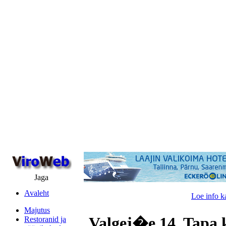
Jaga
Avaleht
Loe info k
Majutus
Valgej�e 14, Tapa 
Restoranid ja