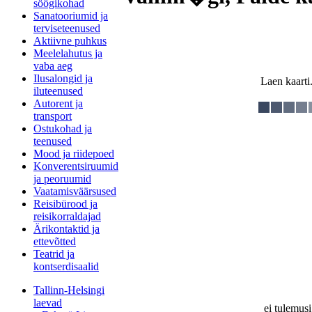
söögikohad
Sanatooriumid ja
terviseteenused
Aktiivne puhkus
Meelelahutus ja
vaba aeg
Ilusalongid ja
Laen kaarti.
iluteenused
Autorent ja
transport
Ostukohad ja
teenused
Mood ja riidepoed
Konverentsiruumid
ja peoruumid
Vaatamisväärsused
Reisibürood ja
reisikorraldajad
Ärikontaktid ja
ettevõtted
Teatrid ja
kontserdisaalid
Tallinn-Helsingi
laevad
ei tulemusi