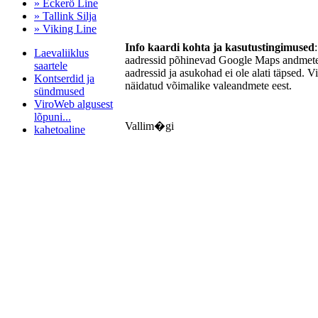
» Eckerö Line
» Tallink Silja
» Viking Line
Info kaardi kohta ja kasutustingimused
Laevaliiklus
aadressid põhinevad Google Maps andmetel
saartele
aadressid ja asukohad ei ole alati täpsed. V
Kontserdid ja
näidatud võimalike valeandmete eest.
sündmused
ViroWeb algusest
lõpuni...
Vallim�gi
kahetoaline
Pärnu majoitus
huoneisto.eu