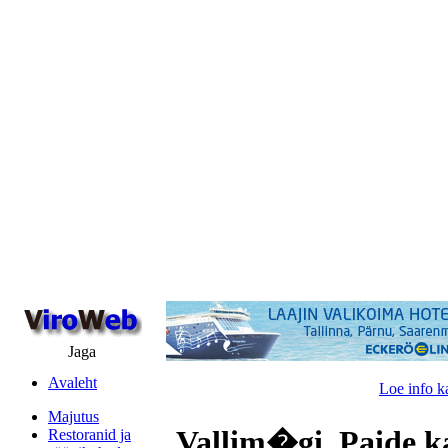
Jaga
Avaleht
Loe info k
Majutus
Vallim�gi, Paide k
Restoranid ja