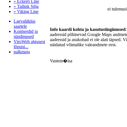
» Eckerö Line
» Tallink Silja
ei tulemusi
» Viking Line
Laevaliiklus
saartele
Info kaardi kohta ja kasutustingimused
Kontserdid ja
aadressid põhinevad Google Maps andmetel
sündmused
aadressid ja asukohad ei ole alati täpsed. V
ViroWeb algusest
näidatud võimalike valeandmete eest.
lõpuni...
palkmaja
Vastem�isa
Pärnu majoitus
huoneisto.eu