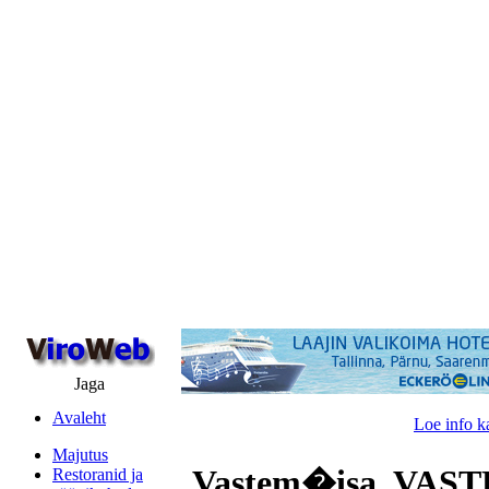
Jaga
Avaleht
Loe info k
Majutus
Vastem�isa, VA
Restoranid ja