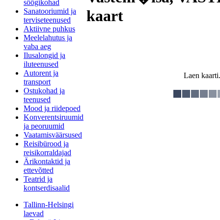
söögikohad
Sanatooriumid ja
kaart
terviseteenused
Aktiivne puhkus
Meelelahutus ja
vaba aeg
Ilusalongid ja
iluteenused
Autorent ja
Laen kaarti.
transport
Ostukohad ja
teenused
Mood ja riidepoed
Konverentsiruumid
ja peoruumid
Vaatamisväärsused
Reisibürood ja
reisikorraldajad
Ärikontaktid ja
ettevõtted
Teatrid ja
kontserdisaalid
Tallinn-Helsingi
laevad