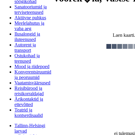
söögikohad
Sanatooriumid ja
terviseteenused
Aktiivne puhkus
Meelelahutus ja
vaba aeg
Ilusalongid ja
Laen kaarti.
iluteenused
Autorent ja
transport
Ostukohad ja
teenused
Mood ja riidepoed
Konverentsiruumid
ja peoruumid
Vaatamisväärsused
Reisibürood ja
reisikorraldajad
Ärikontaktid ja
ettevõtted
Teatrid ja
kontserdisaalid
Tallinn-Helsingi
laevad
ei tulemusi