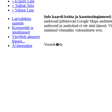
» Eckerö Line
» Tallink Silja
» Viking Line
Info kaardi kohta ja kasutustingimused
Laevaliiklus
aadressid põhinevad Google Maps andmetel
saartele
aadressid ja asukohad ei ole alati täpsed. V
Kontserdid ja
näidatud võimalike valeandmete eest.
sündmused
ViroWeb algusest
lõpuni...
Voorek�la
Ã¼hetoaline
Pärnu majoitus
huoneisto.eu