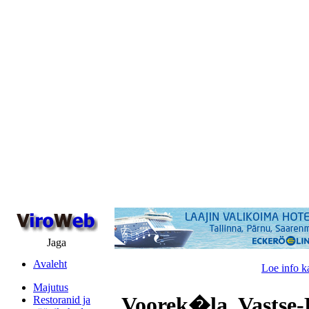
Jaga
Avaleht
Loe info k
Majutus
Voorek�la, Vastse-
Restoranid ja