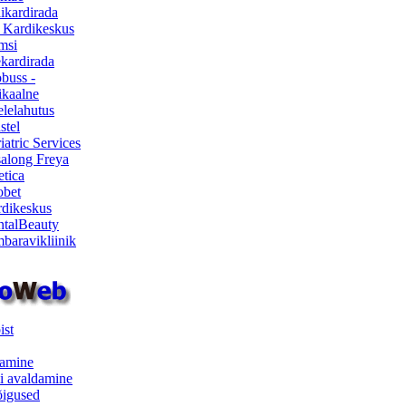
ikardirada
 Kardikeskus
msi
ekardirada
buss -
kaalne
lelahutus
stel
iatric Services
salong Freya
etica
obet
dikeskus
talBeauty
baravikliinik
ist
samine
i avaldamine
iõigused