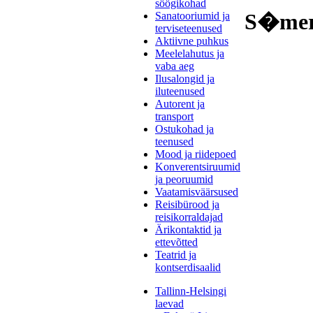
söögikohad
S�mer
Sanatooriumid ja
terviseteenused
Aktiivne puhkus
Meelelahutus ja
vaba aeg
Ilusalongid ja
iluteenused
Autorent ja
transport
Ostukohad ja
teenused
Mood ja riidepoed
Konverentsiruumid
ja peoruumid
Vaatamisväärsused
Reisibürood ja
reisikorraldajad
Ärikontaktid ja
ettevõtted
Teatrid ja
kontserdisaalid
Tallinn-Helsingi
laevad