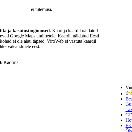
ei tulemusi.
ohta ja kasutustingimused
: Kaart ja kaardil näidatud
nevad Google Maps andmetele. Kaardil näidatud Eesti
ukohad ei ole alati täpsed. ViroWeb ei vastuta kaardil
ike valeandmete eest.
4/ Kadrina
Vii
Be
Gui
Tax
GD
Hot
FK
Õi