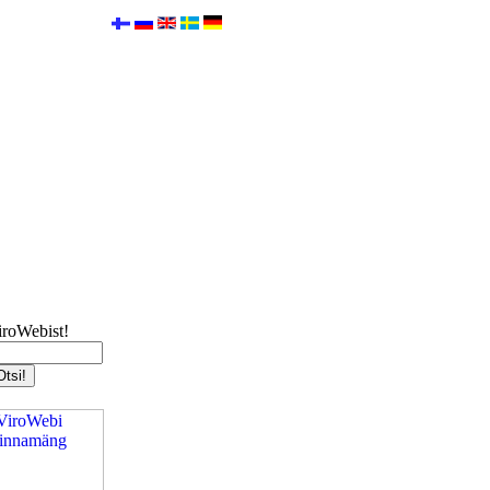
iroWebist!