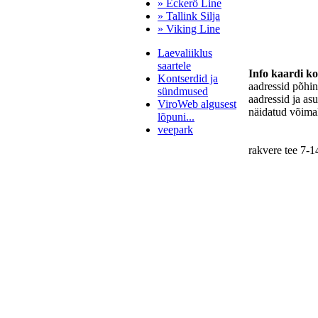
» Eckerö Line
» Tallink Silja
» Viking Line
Laevaliiklus
saartele
Info kaardi k
Kontserdid ja
aadressid põhi
sündmused
aadressid ja as
ViroWeb algusest
näidatud võimal
lõpuni...
veepark
rakvere tee 7-1
Pärnu majoitus
huoneisto.eu