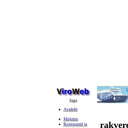
Jaga
Avaleht
Majutus
rakvere
Restoranid ja