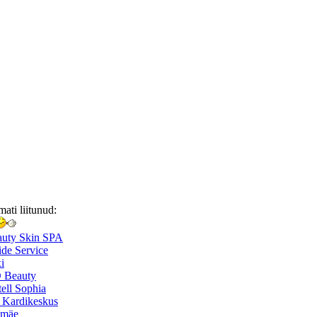
mati liitunud:
auty Skin SPA
de Service
i
 Beauty
ell Sophia
 Kardikeskus
smäe