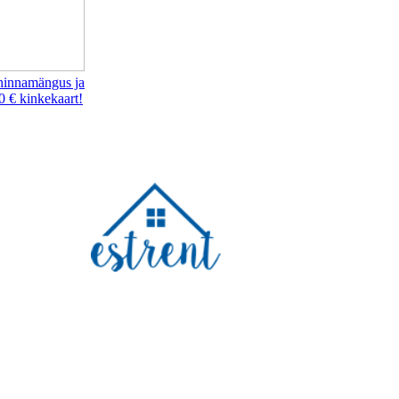
hinnamängus ja
0 € kinkekaart!