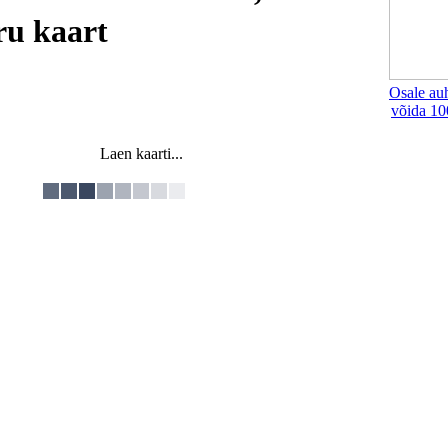
u kaart
Osale au
võida 10
Laen kaarti...