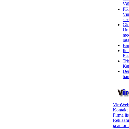
Väl
FK
Vii
sis
Glo
Uni
mee
rata
Bar
Ilu
Est
Tri
Kar
Den
ham
ViroWeb
Kontakt
Firma li
Reklaam
ja autor