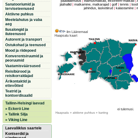
paadilaenutus
|
elamusmatkad, ekstreem-matkad
|
Sanatooriumid ja
jäähallid
|
matkamine, matkarajad
|
golf
|
tennis
|
lood
jahindus, lasketiirud
|
kalastamine
|
terviseteenused
Aktiivne puhkus
Meelelahutus ja vaba
aeg
Ilusalongid ja
ilm Läänemaal
iluteenused
Haapsalu kaart
Autorent ja transport
Ostukohad ja teenused
Mood ja riidepoed
Konverentsiruumid ja
peoruumid
Vaatamisväärsused
Reisibürood ja
reisikorraldajad
Ärikontaktid ja
ettevõtted
Teatrid ja
kontserdisaalid
Tallinn-Helsingi laevad
» Eckerö Line
ei tulemusi.
Haapsalu
» aktiivne puhkus » karting
» Tallink Silja
» Viking Line
Laevaliiklus saartele
Kontserdid ja