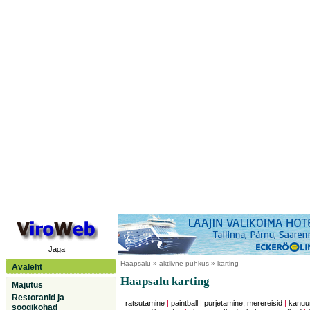
Jaga
Haapsalu
» aktiivne puhkus » karting
Avaleht
Haapsalu karting
Majutus
Restoranid ja
ratsutamine
|
paintball
|
purjetamine, merereisid
|
kanuu
söögikohad