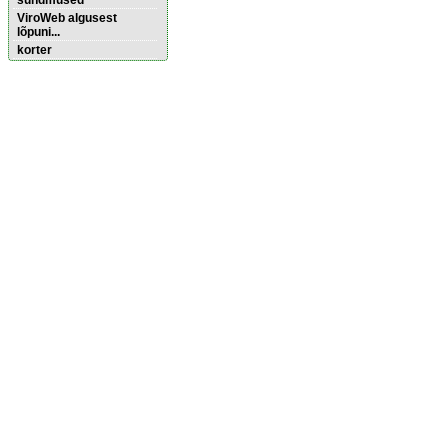
sündmused
ViroWeb algusest
lõpuni...
korter
Pärnu majoitus
huoneisto.eu