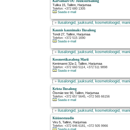
Karvamari OÜ Juuksurisalong
Tulika 15
,
Tallinn
, Harjumaa
Telefon: +372 680 1305
Saada e-mail
[ »
ilusalongid, juuksurid, kosmetoloogid, mani
Kaunis kaunimaks Ilusalong
Tondi 27
,
Tallinn
, Harjumaa
Telefon: +372 515 1690
Saada e-mail
[ »
ilusalongid, juuksurid, kosmetoloogid, mani
Kosmeetikasalong Marii
Kentmanni 32a-2
,
Tallinn
, Harjumaa
Telefon: +372 660 5114, +372 511 9898
Saada e-mail
[ »
ilusalongid, juuksurid, kosmetoloogid, mani
Krista Ilusalong
Õismäe tee 90
,
Tallinn
, Harjumaa
Telefon: +372 657 5645, +372 565 66156
Saada e-mail
[ »
ilusalongid, juuksurid, kosmetoloogid, mani
Küünestuudio
Viru 5
,
Tallinn
, Harjumaa
Telefon: +372 646 6181, +372 505 9966
Saada e-mail