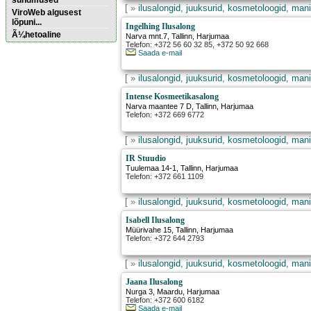
sündmused
[ »
ilusalongid, juuksurid, kosmetoloogid, mani
ViroWeb algusest
lõpuni...
Ingelhing Ilusalong
Ã¼hetoaline
Narva mnt.7
,
Tallinn
, Harjumaa
Telefon: +372 56 60 32 85, +372 50 92 668
Saada e-mail
Pärnu majoitus
huoneisto.eu
[ »
ilusalongid, juuksurid, kosmetoloogid, mani
Intense Kosmeetikasalong
Narva maantee 7 D
,
Tallinn
, Harjumaa
Telefon: +372 669 6772
[ »
ilusalongid, juuksurid, kosmetoloogid, mani
IR Stuudio
Tuulemaa 14-1
,
Tallinn
, Harjumaa
Telefon: +372 661 1109
[ »
ilusalongid, juuksurid, kosmetoloogid, mani
Isabell Ilusalong
Müürivahe 15
,
Tallinn
, Harjumaa
Telefon: +372 644 2793
[ »
ilusalongid, juuksurid, kosmetoloogid, mani
Jaana Ilusalong
Nurga 3
,
Maardu
, Harjumaa
Telefon: +372 600 6182
Saada e-mail