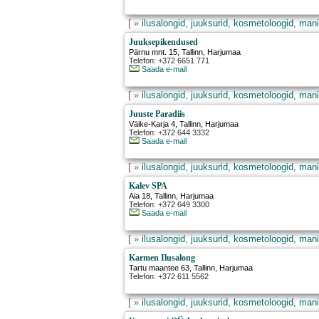
[ »
ilusalongid, juuksurid, kosmetoloogid, mani
Juuksepikendused
Pärnu mnt. 15
,
Tallinn
, Harjumaa
Telefon: +372 6651 771
Saada e-mail
[ »
ilusalongid, juuksurid, kosmetoloogid, mani
Juuste Paradiis
Väike-Karja 4
,
Tallinn
, Harjumaa
Telefon: +372 644 3332
Saada e-mail
[ »
ilusalongid, juuksurid, kosmetoloogid, mani
Kalev SPA
Aia 18
,
Tallinn
, Harjumaa
Telefon: +372 649 3300
Saada e-mail
[ »
ilusalongid, juuksurid, kosmetoloogid, mani
Karmen Ilusalong
Tartu maantee 63
,
Tallinn
, Harjumaa
Telefon: +372 611 5562
[ »
ilusalongid, juuksurid, kosmetoloogid, mani