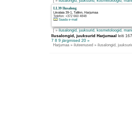
[ »
ilusalongid, juuksurid, kosmetoloogid, mani
LL39 Ilusalong
Liivalaia 39-1
,
Tallinn
, Harjumaa
Telefon: +372 660 4848
Saada e-mail
[ »
ilusalongid, juuksurid, kosmetoloogid, mani
Ilusalongid, juuksurid Harjumaal
leiti 1
7
8
9
järgmised 20 »
Harjumaa
» iluteenused » ilusalongid, juuksuri