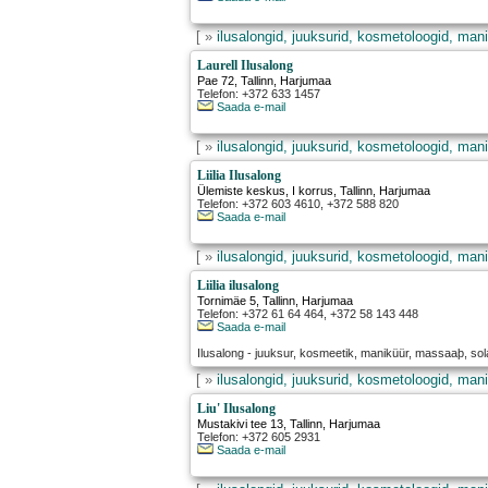
[ »
ilusalongid, juuksurid, kosmetoloogid, mani
Laurell Ilusalong
Pae 72
,
Tallinn
, Harjumaa
Telefon: +372 633 1457
Saada e-mail
[ »
ilusalongid, juuksurid, kosmetoloogid, mani
Liilia Ilusalong
Ülemiste keskus, I korrus
,
Tallinn
, Harjumaa
Telefon: +372 603 4610, +372 588 820
Saada e-mail
[ »
ilusalongid, juuksurid, kosmetoloogid, mani
Liilia ilusalong
Tornimäe 5
,
Tallinn
, Harjumaa
Telefon: +372 61 64 464, +372 58 143 448
Saada e-mail
Ilusalong - juuksur, kosmeetik, maniküür, massaaþ, so
[ »
ilusalongid, juuksurid, kosmetoloogid, mani
Liu' Ilusalong
Mustakivi tee 13
,
Tallinn
, Harjumaa
Telefon: +372 605 2931
Saada e-mail