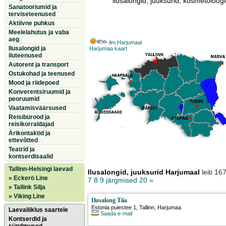
ilusalongid, juuksurid, kosmetoloogi
Sanatooriumid ja
terviseteenused
Aktiivne puhkus
Meelelahutus ja vaba
aeg
ilm Harjumaal
Ilusalongid ja
Harjumaa kaart
iluteenused
Autorent ja transport
Ostukohad ja teenused
Mood ja riidepoed
Konverentsiruumid ja
peoruumid
Vaatamisväärsused
Reisibürood ja
reisikorraldajad
Ärikontaktid ja
ettevõtted
Teatrid ja
kontserdisaalid
Tallinn-Helsingi laevad
Ilusalongid, juuksurid Harjumaal
leiti 1
» Eckerö Line
7
8
9
järgmised 20 »
» Tallink Silja
» Viking Line
Ilusalong Tiia
Estonia puiestee 1
,
Tallinn
, Harjumaa
Laevaliiklus saartele
Saada e-mail
Kontserdid ja