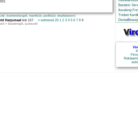
meelelahutus 
0001
Bariatric Ser
Ilusalong Fre
Triobet Kard
surid, kosmetoloogid, maniküür, pediküür, depilatsioon
]
DentalBeauty
rid Harjumaal
leiti 167:
« eelmised 20
1
2
3
4
5
6
7
8
9
ed » ilusalongid, juuksurid
Vir
K
Firm
Reklaami
auto