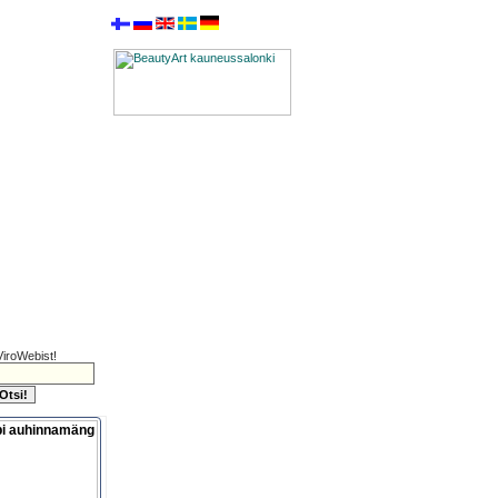
ViroWebist!