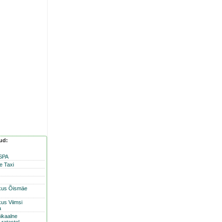
nud:
 SPA
e Taxi
kus Õismäe
us Viimsi
a
ikaalne