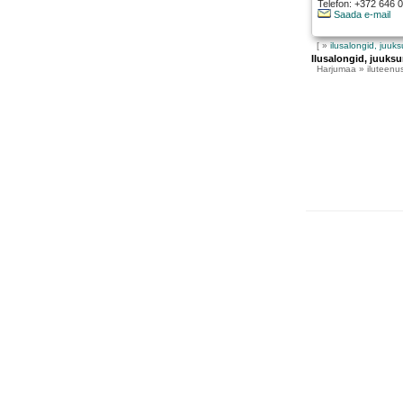
Telefon: +372 646 
Saada e-mail
[ »
ilusalongid, juuk
Ilusalongid, juuksu
Harjumaa
» iluteenus