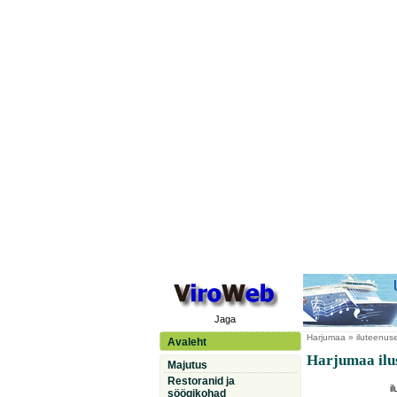
Jaga
Harjumaa
» iluteenuse
Avaleht
Harjumaa ilus
Majutus
Restoranid ja
i
söögikohad