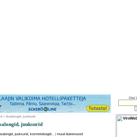
Otsi 
d » ilusalongid, juuksurid
alongid, juuksurid
lusalongid, juuksurid, kosmetoloogid...
|
muud iluteenused