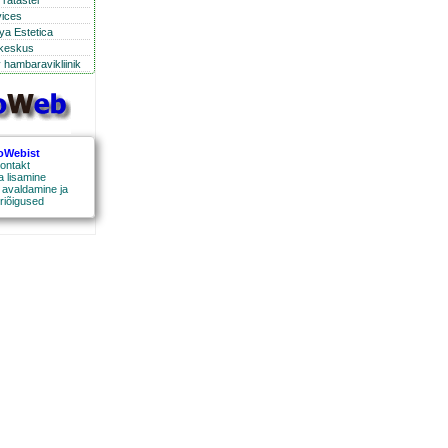
ratastel
vices
ya Estetica
ikeskus
 hambaravikliinik
oWebist
ontakt
a lisamine
 avaldamine ja
riõigused