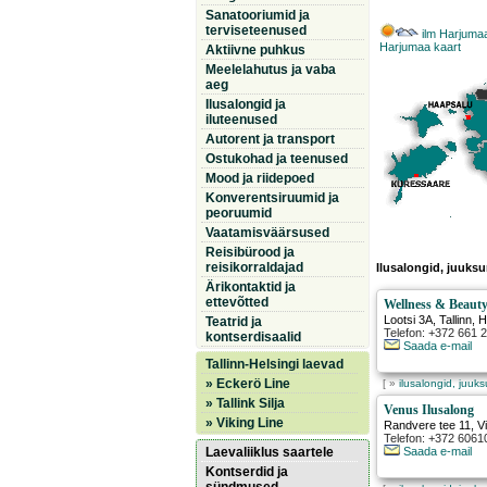
Sanatooriumid ja
terviseteenused
ilm Harjuma
Harjumaa kaart
Aktiivne puhkus
Meelelahutus ja vaba
aeg
Ilusalongid ja
iluteenused
Autorent ja transport
Ostukohad ja teenused
Mood ja riidepoed
Konverentsiruumid ja
peoruumid
Vaatamisväärsused
Reisibürood ja
reisikorraldajad
Ilusalongid, juuksu
Ärikontaktid ja
ettevõtted
Wellness & Beaut
Lootsi 3A
,
Tallinn
, 
Teatrid ja
Telefon: +372 661 
kontserdisaalid
Saada e-mail
Tallinn-Helsingi laevad
» Eckerö Line
[ »
ilusalongid, juuk
» Tallink Silja
Venus Ilusalong
» Viking Line
Randvere tee 11
,
V
Telefon: +372 6061
Laevaliiklus saartele
Saada e-mail
Kontserdid ja