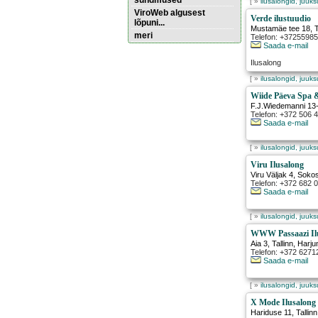
sündmused
[ »
ilusalongid, juuk
ViroWeb algusest
Verde ilustuudio
lõpuni...
Mustamäe tee 18
,
T
meri
Telefon: +3725598
Saada e-mail
Ilusalong
Pärnu majoitus
huoneisto.eu
[ »
ilusalongid, juuk
Wiide Päeva Spa 
F.J.Wiedemanni 13
Telefon: +372 506 
Saada e-mail
[ »
ilusalongid, juuk
Viru Ilusalong
Viru Väljak 4, Soko
Telefon: +372 682 
Saada e-mail
[ »
ilusalongid, juuk
WWW Passaazi Il
Aia 3
,
Tallinn
, Harj
Telefon: +372 6271
Saada e-mail
[ »
ilusalongid, juuk
X Mode Ilusalong
Hariduse 11
,
Tallinn