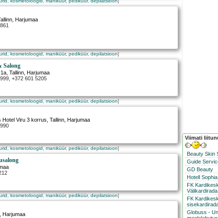
surid, kosmetoloogid, maniküür, pediküür, depilatsioon
]
allinn
, Harjumaa
5861
surid, kosmetoloogid, maniküür, pediküür, depilatsioon
]
& Salong
-1a
,
Tallinn
, Harjumaa
4999, +372 601 5205
surid, kosmetoloogid, maniküür, pediküür, depilatsioon
]
s Hotel Viru 3 korrus
,
Tallinn
, Harjumaa
0990
Viimati liitu
surid, kosmetoloogid, maniküür, pediküür, depilatsioon
]
Beauty Skin
usalong
Guide Servic
umaa
GD Beauty
212
Hotell Sophia
FK Kardikes
Välikardirada
surid, kosmetoloogid, maniküür, pediküür, depilatsioon
]
FK Kardikesk
sisekardirad
Globuss - Un
, Harjumaa