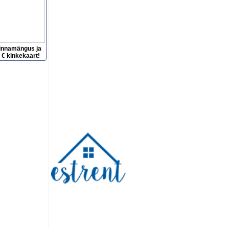
innamängus ja
 € kinkekaart!