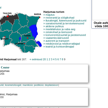
al
Harjumaa turism
» majutus
» restoranid ja söögikohad
» ilusalongid, iluteenused ja juuksurid
Osale auh
» sanatooriumid ja terviseteenused
võida 100
» aktiivne puhkus
» meelelahutus ja vaba aeg
» ostukohad ja teenused
» konverentsiruumid ja peoteenused
» vaatamisväärsused
» autorent ja transport
» reisibürood ja reisikorraldajad
» teatrid ja kontserdimajad
rid Harjumaal
leiti 167:
« eelmised 20
1
2
3
4
5
6
7
8
9
y Center
Harjumaa
2266
surid, kosmetoloogid, maniküür, pediküür, depilatsioon
]
iimsi
, Harjumaa
030