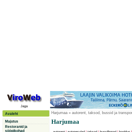
Jaga
Harjumaa
» autorent, taksod, bussid ja transpor
Avaleht
Harjumaa
Majutus
Restoranid ja
söögikohad
autorent
|
autopesulad
|
taksod
|
bussifirmad
|
hooldus