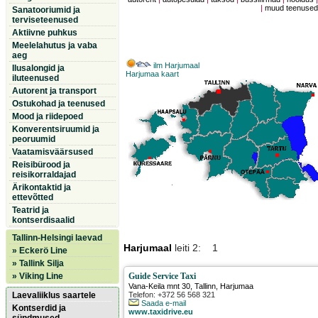
|
muud teenuse
Sanatooriumid ja
terviseteenused
Aktiivne puhkus
Meelelahutus ja vaba
aeg
ilm Harjumaal
Ilusalongid ja
Harjumaa kaart
iluteenused
Autorent ja transport
Ostukohad ja teenused
Mood ja riidepoed
Konverentsiruumid ja
peoruumid
Vaatamisväärsused
Reisibürood ja
reisikorraldajad
Ärikontaktid ja
ettevõtted
Teatrid ja
kontserdisaalid
Tallinn-Helsingi laevad
Harjumaal
leiti 2: 1
» Eckerö Line
» Tallink Silja
» Viking Line
Guide Service Taxi
Vana-Keila mnt 30
,
Tallinn
, Harjumaa
Laevaliiklus saartele
Telefon: +372 56 568 321
Saada e-mail
Kontserdid ja
www.taxidrive.eu