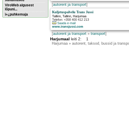
sündmused
[
autorent ja transport
]
ViroWeb algusest
lõpuni...
Kuljetuspalvelu Trans Jussi
ï»¿puhkemaja
Tallinn
,
Tallinn
, Harjumaa
Telefon: +358 400 412 213
Saada e-mail
www.transjussi.com
Pärnu majoitus
huoneisto.eu
[
autorent ja transport
»
transport
]
Harjumaal
leiti 2: 1
Harjumaa
» autorent, taksod, bussid ja transpo