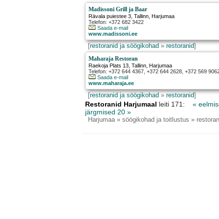
Madissoni Grill ja Baar
Rävala puiestee 3
,
Tallinn
, Harjumaa
Telefon: +372 682 3422
Saada e-mail
www.madissoni.ee
[
restoranid ja söögikohad
»
restoranid
]
Maharaja Restoran
Raekoja Plats 13
,
Tallinn
, Harjumaa
Telefon: +372 644 4367, +372 644 2628, +372 569 906
Saada e-mail
www.maharaja.ee
[
restoranid ja söögikohad
»
restoranid
]
Restoranid Harjumaal
leiti 171:
« eelmi
järgmised 20 »
Harjumaa
» söögikohad ja toitlustus » restoran