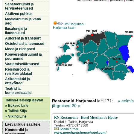
Sanatooriumid ja
terviseteenused
Aktiivne puhkus
Meelelahutus ja vaba
aeg
ilm Harjumaal
Harjumaa kaart
Ilusalongid ja
iluteenused
Autorent ja transport
Ostukohad ja teenused
Mood ja riidepoed
Konverentsiruumid ja
peoruumid
Vaatamisväärsused
Reisibürood ja
reisikorraldajad
Ärikontaktid ja
ettevõtted
Teatrid ja
kontserdisaalid
Tallinn-Helsingi laevad
Restoranid Harjumaal
leiti 171:
« eelmi
järgmised 20 »
» Eckerö Line
» Tallink Silja
» Viking Line
KN Restaurant - Hotel Merchant's House
Dunkri 4
,
Tallinn
, Harjumaa
Laevaliiklus saartele
Telefon: +372 697 7500
Saada e-mail
Kontserdid ja
www.merchantshousehotel.com/