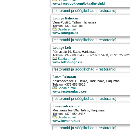
Saada e-mail
www.facebook.com/lokaalhelsinki
[
restoranid ja söögikohad
»
restoranid
]
Lounge Kaheksa
Vana-Posti 8
,
Tallinn
, Harjumaa
Telefon: +372 631 4812
Saada e-mail
www.lounge8.ee
[
restoranid ja söögikohad
»
restoranid
]
Lounge Loft
Pärnasalu 19
,
Saue
, Harjumaa
Telefon: +372 603 5450, +372 603 5460, +372 5253 02
Saada e-mail
www.loftlounge.eu
[
restoranid ja söögikohad
»
restoranid
]
Lucca Restoran
Keskpäeva tee 1, Tiskre
,
Harku vald
, Harjumaa
Telefon: +372 655 5923
Saada e-mail
www.restoranlucca.ee
[
restoranid ja söögikohad
»
restoranid
]
Löwenruh restoran
Mustamäe tee 59a
,
Tallinn
, Harjumaa
Telefon: +372 654 3413
Saada e-mail
www.lowenruh.ee
[
restoranid ja söögikohad
»
restoranid
]