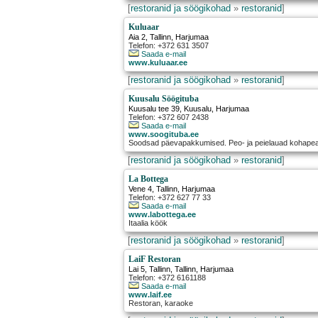
[
restoranid ja söögikohad
»
restoranid
]
Kuluaar
Aia 2
,
Tallinn
, Harjumaa
Telefon: +372 631 3507
Saada e-mail
www.kuluaar.ee
[
restoranid ja söögikohad
»
restoranid
]
Kuusalu Söögituba
Kuusalu tee 39
,
Kuusalu
, Harjumaa
Telefon: +372 607 2438
Saada e-mail
www.soogituba.ee
Soodsad päevapakkumised. Peo- ja peielauad kohapeal 
[
restoranid ja söögikohad
»
restoranid
]
La Bottega
Vene 4
,
Tallinn
, Harjumaa
Telefon: +372 627 77 33
Saada e-mail
www.labottega.ee
Itaalia köök
[
restoranid ja söögikohad
»
restoranid
]
LaiF Restoran
Lai 5, Tallinn
,
Tallinn
, Harjumaa
Telefon: +372 6161188
Saada e-mail
www.laif.ee
Restoran, karaoke