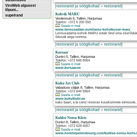
sündmused
ViroWeb algusest
[
restoranid ja söögikohad
»
restoranid
]
lõpuni...
Kohvik MARU
supelrand
Vesilennuki 6
,
Tallinn
, Harjumaa
Telefon: +372 6 200 550
Saada e-mail
Pärnu majoitus
www.lennusadam.eu/et/astu-kohvikusse-maru
Lennusadama kohvik MARU ootab Sind oma siserõdule ja
huoneisto.eu
õdusalt aega veetma.
[
restoranid ja söögikohad
»
restoranid
]
Korsaar
Dunkri 5
,
Tallinn
, Harjumaa
Telefon: +372 666 8064
Saada e-mail
www.korsaar.ee
[
restoranid ja söögikohad
»
restoranid
]
Kuku Art Club
Vabaduse väljak 8
,
Tallinn
, Harjumaa
Telefon: +372 644 5864
Saada e-mail
www.kukuklubi.ee
kaks baari, a la carte restoran kuuekümnele inimesele, 
[
restoranid ja söögikohad
»
restoranid
]
Kuldse Notsu Kõrts
Dunkri 8
,
Tallinn
, Harjumaa
Telefon: +372 628 6567
Saada e-mail
www.hotelstpetersbourg.com/kuldse-notsu-korts.