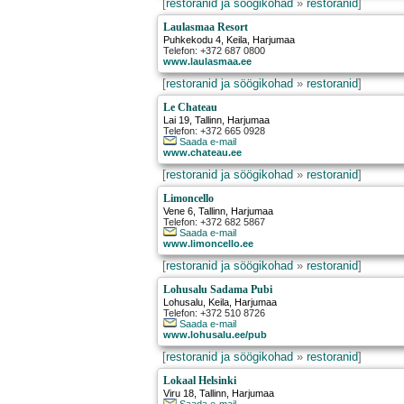
[
restoranid ja söögikohad
»
restoranid
]
Laulasmaa Resort
Puhkekodu 4
,
Keila
, Harjumaa
Telefon: +372 687 0800
www.laulasmaa.ee
[
restoranid ja söögikohad
»
restoranid
]
Le Chateau
Lai 19
,
Tallinn
, Harjumaa
Telefon: +372 665 0928
Saada e-mail
www.chateau.ee
[
restoranid ja söögikohad
»
restoranid
]
Limoncello
Vene 6
,
Tallinn
, Harjumaa
Telefon: +372 682 5867
Saada e-mail
www.limoncello.ee
[
restoranid ja söögikohad
»
restoranid
]
Lohusalu Sadama Pubi
Lohusalu
,
Keila
, Harjumaa
Telefon: +372 510 8726
Saada e-mail
www.lohusalu.ee/pub
[
restoranid ja söögikohad
»
restoranid
]
Lokaal Helsinki
Viru 18
,
Tallinn
, Harjumaa