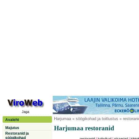
Jaga
Harjumaa
» söögikohad ja toitlustus » restorani
Avaleht
Harjumaa restoranid
Majutus
Restoranid ja
söögikohad
restoranid
|
kohvikud
|
pizzeriad
|
kiirtoi