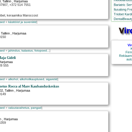
meelelahutus
9
,
Tallinn
, Harjumaa
Bariatric Se
 87907, +372 514 7551
Ilusalong Fr
Triobet Kard
ööbel, keraamika Maroccost
DentalBeauty
used
»
käsitööd ja suveniirid
]
,
Tallinn
, Harjumaa
0150
Vi
K
used
»
jahindus, kalastus, fotopoed...
]
Firm
Reklaami
aja Gideli
aut
Harjumaa
28 555
used
»
alkohol, alkoholikauplused, sigaretid
]
hetus Rocca al Mare Kaubanduskeskus
02
,
Tallinn
, Harjumaa
9149
used
»
valuutavahetus, pangad
]
n
, Harjumaa
6359