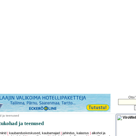
Otsi 
d ja teenused
ukohad ja teenused
iirid
|
kaubanduskeskused, kaubamajad
|
jahindus, kalastus
|
alkohol ja