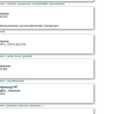
used
»
mööbel, sisustamine, kodutekstiilid, ehitustarbed
]
arjumaa
30 023
ikloomatarbed, sisustuselemendid, küünlad jpm
used
]
arjumaa
9471, +372 6 411 076
used
»
antiik, kunst, galeriid
]
Harjumaa
33 665
used
»
spordikaubad
]
hulgimuugi OÜ
allinn
, Harjumaa
9252
used
»
jahindus, kalastus, fotopoed...
]