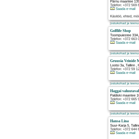
Pärnu maantee 13
Telefon: +372 569
Saada e-mail
Käsitöö, ehted, m
[
ostukohad ja teen
Golflife Shop
Toompuiestee 33A
Telefon: +372 663 
Saada e-mail
[
ostukohad ja teen
Gruusia Veinide M
Lootsi 3a
,
Tallinn
, 
Telefon: +372 59 1
Saada e-mail
[
ostukohad ja teen
Haggai valuutava
Paldiski maantee 1
Telefon: +372 665 
Saada e-mail
[
ostukohad ja teen
Hansa Lina
Suur-Karja 5
,
Tallin
Telefon: +372 644 
Saada e-mail