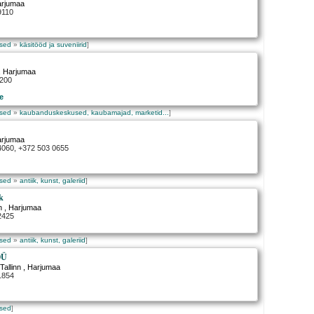
arjumaa
9110
used
»
käsitööd ja suveniirid
]
, Harjumaa
0200
e
used
»
kaubanduskeskused, kaubamajad, marketid...
]
arjumaa
 4060, +372 503 0655
used
»
antiik, kunst, galeriid
]
ik
n
, Harjumaa
2425
used
»
antiik, kunst, galeriid
]
OÜ
,
Tallinn
, Harjumaa
1854
used
]