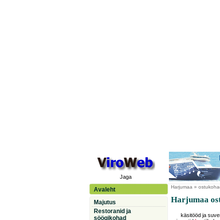
Jaga
Harjumaa
» ostukoha
Avaleht
Harjumaa ost
Majutus
Restoranid ja
käsitööd ja suven
söögikohad