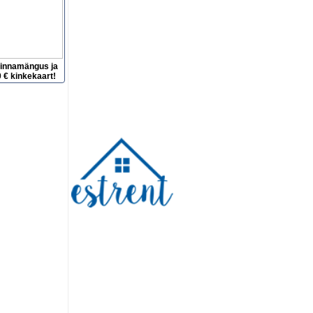
hinnamängus ja
 € kinkekaart!