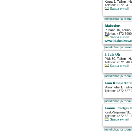
Kinga 3
,
Tallinn
, H
Telefon: +372 641 
Saada e-mail
[
ostukohad ja teen
Idakeskus
Punane 16
,
Tallinn
Telefon: +372 699
Saada e-mail
www.idakeskus.e
[
ostukohad ja teen
J. Idla Oü
Pikk 30
,
Tallinn
, H
Telefon: +372 646
Saada e-mail
[
ostukohad ja teen
Jaan Riisalo Anti
Voorimehe 1
,
Tallin
Telefon: +372 627 
[
ostukohad ja teen
Jaanus Pihelgas 
Kesk-Sõjamäe 3E
Telefon: +372 621 
Saada e-mail
[
ostukohad ja teen