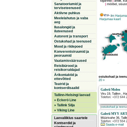
sigaretid
|
antiik, ku
Sanatooriumid ja
|
mööbel, sisus
terviseteenused
Aktiivne puhkus
ilm Harjuma
Meelelahutus ja vaba
Harjumaa kaart
aeg
Ilusalongid ja
iluteenused
Autorent ja transport
Ostukohad ja teenused
Mood ja riidepoed
Konverentsiruumid ja
peoruumid
Vaatamisväärsused
Reisibürood ja
reisikorraldajad
Ärikontaktid ja
ostukohad ja teen
ettevõtted
20 »
Teatrid ja
kontserdisaalid
Galerii Molen
Viru 19
,
Tallinn
, Ha
Tallinn-Helsingi laevad
Telefon: +372 644 
» Eckerö Line
» Tallink Silja
[
ostukohad ja teen
» Viking Line
Galerii MYY ART,
Laevaliiklus saartele
Müürivahe 36
,
Tall
Telefon: +372 554 
Kontserdid ja
Saada e-mail