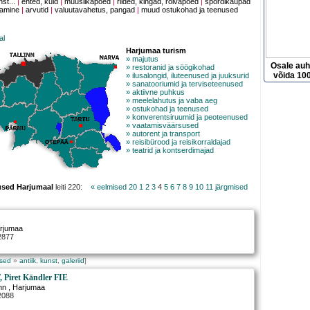
nst...
|
ehted, kuld
|
muusiikapoed
|
riided, kingad, rõivapoed
|
spordikaupad
tamine
|
arvutid
|
valuutavahetus, pangad
|
muud ostukohad ja teenused
al
Harjumaa turism
» majutus
Osale au
» restoranid ja söögikohad
võida 100
» ilusalongid, iluteenused ja juuksurid
» sanatooriumid ja terviseteenused
» aktiivne puhkus
» meelelahutus ja vaba aeg
» ostukohad ja teenused
» konverentsiruumid ja peoteenused
» vaatamisväärsused
» autorent ja transport
» reisibürood ja reisikorraldajad
» teatrid ja kontserdimajad
used Harjumaal
leiti 220:
« eelmised 20
1
2
3
4
5
6
7
8
9
10
11
järgmised
rjumaa
2877
used
»
antiik, kunst, galeriid
]
 Piret Kändler FIE
inn
, Harjumaa
2088