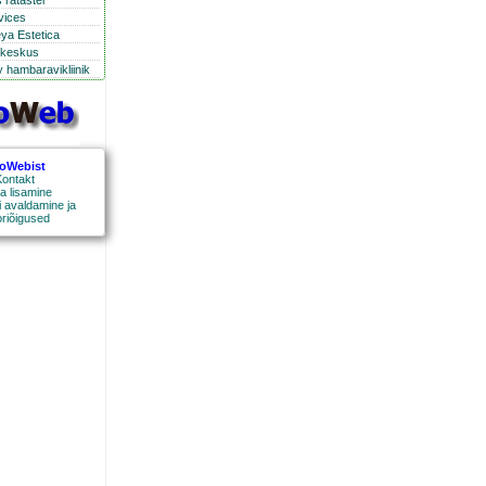
 ratastel
rvices
eya Estetica
ikeskus
 hambaravikliinik
roWebist
ontakt
a lisamine
 avaldamine ja
oriõigused