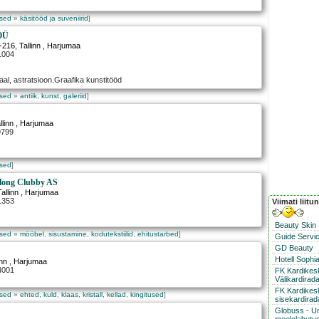
used
»
käsitööd ja suveniirid
]
 OÜ
-216
,
Tallinn
, Harjumaa
1004
al, astratsioon.Graafika kunstitööd
used
»
antiik, kunst, galeriid
]
llinn
, Harjumaa
9799
used
]
along Clubby AS
Tallinn
, Harjumaa
1353
Viimati liitu
Beauty Skin
used
»
mööbel, sisustamine, kodutekstiilid, ehitustarbed
]
Guide Servic
GD Beauty
Hotell Sophi
inn
, Harjumaa
4001
FK Kardike
Välikardirad
FK Kardikes
used
»
ehted, kuld, klaas, kristall, kellad, kingitused
]
sisekardirad
Globuss - U