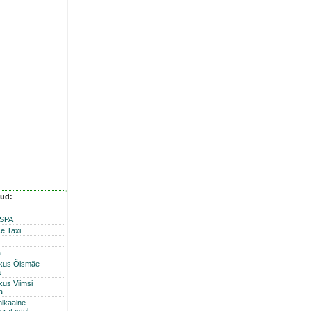
nud:
 SPA
e Taxi
a
skus Õismäe
a
kus Viimsi
a
nikaalne