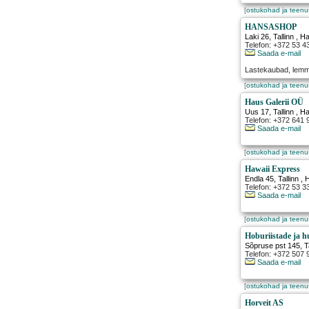
[
ostukohad ja teen
HANSASHOP
Laki 26
,
Tallinn
, H
Telefon: +372 53 4
Saada e-mail
Lastekaubad, lemm
[
ostukohad ja teen
Haus Galerii OÜ
Uus 17
,
Tallinn
, H
Telefon: +372 641 
Saada e-mail
[
ostukohad ja teen
Hawaii Express
Endla 45
,
Tallinn
, 
Telefon: +372 53 3
Saada e-mail
[
ostukohad ja teen
Hoburiistade ja 
Sõpruse pst 145
,
T
Telefon: +372 507 
Saada e-mail
[
ostukohad ja teen
Horveit AS