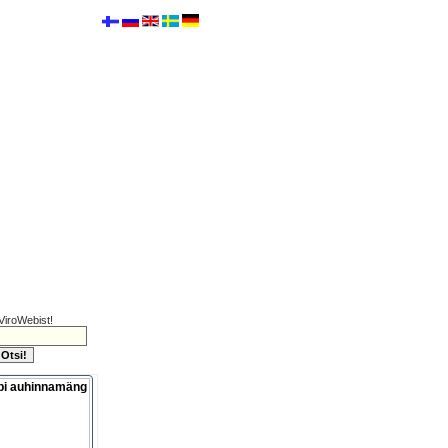
ViroWebist!