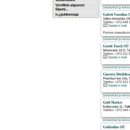
sündmused
ViroWeb algusest
[
ostukohad ja teen
lõpuni...
ï»¿puhkemaja
Galerii Vanalinn
Väike-Ameerika 19
Telefon: +372 648 
Saada e-mail
Pärnu majoitus
huoneisto.eu
Portree maastikuma
[
ostukohad ja teen
Gentle Touch OÜ
Müürivahe 33-5
,
Ta
Telefon: +372 511 
Saada e-mail
[
ostukohad ja teen
Giaretta Mööblis
Peterburi tee 14a
,
Telefon: +372 621 
Saada e-mail
[
ostukohad ja teen
Gold Market
Kullassepa 11
,
Tall
Telefon: +372 644 
[
ostukohad ja teen
Goldenline OÜ