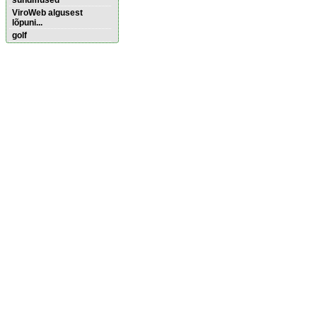
sündmused
ViroWeb algusest
lõpuni...
golf
Pärnu majoitus
huoneisto.eu