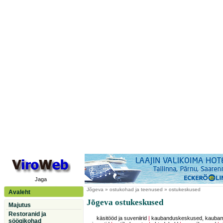
Jaga
Jõgeva
» ostukohad ja teenused » ostukeskused
Avaleht
Jõgeva ostukeskused
Majutus
Restoranid ja
käsitööd ja suveniirid
|
kaubanduskeskused, kauba
söögikohad