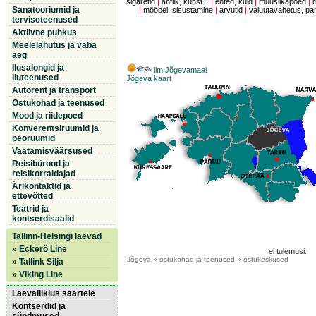
sigaretid
|
antiik, kunst...
|
ehted, kuld
|
muusiikapoed
|
r
Sanatooriumid ja
|
mööbel, sisustamine
|
arvutid
|
valuutavahetus, p
terviseteenused
Aktiivne puhkus
Meelelahutus ja vaba
aeg
Ilusalongid ja
ilm Jõgevamaal
iluteenused
Jõgeva kaart
Autorent ja transport
Ostukohad ja teenused
Mood ja riidepoed
Konverentsiruumid ja
peoruumid
Vaatamisväärsused
Reisibürood ja
reisikorraldajad
Ärikontaktid ja
ettevõtted
Teatrid ja
kontserdisaalid
Tallinn-Helsingi laevad
» Eckerö Line
ei tulemusi.
Jõgeva
» ostukohad ja teenused » ostukeskused
» Tallink Silja
» Viking Line
Laevaliiklus saartele
Kontserdid ja