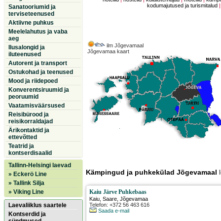
kodumajutused ja turismitalud
Sanatooriumid ja
terviseteenused
Aktiivne puhkus
Meelelahutus ja vaba
aeg
ilm Jõgevamaal
Ilusalongid ja
Jõgevamaa kaart
iluteenused
Autorent ja transport
Ostukohad ja teenused
Mood ja riidepoed
Konverentsiruumid ja
peoruumid
Vaatamisväärsused
Reisibürood ja
reisikorraldajad
Ärikontaktid ja
ettevõtted
Teatrid ja
kontserdisaalid
Tallinn-Helsingi laevad
Kämpingud ja puhkekülad Jõgevamaal
l
» Eckerö Line
» Tallink Silja
» Viking Line
Kaiu Järve Puhkebaas
Kaiu
,
Saare
, Jõgevamaa
Laevaliiklus saartele
Telefon: +372 56 463 616
Saada e-mail
Kontserdid ja