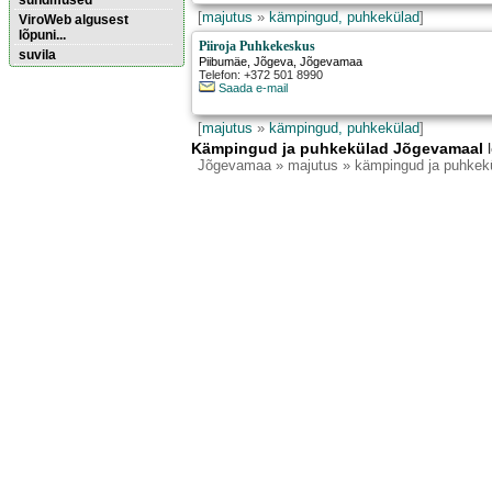
sündmused
[
majutus
»
kämpingud, puhkekülad
]
ViroWeb algusest
lõpuni...
Piiroja Puhkekeskus
suvila
Piibumäe
,
Jõgeva
, Jõgevamaa
Telefon: +372 501 8990
Saada e-mail
Pärnu majoitus
huoneisto.eu
[
majutus
»
kämpingud, puhkekülad
]
Kämpingud ja puhkekülad Jõgevamaal
l
Jõgevamaa
» majutus » kämpingud ja puhkek