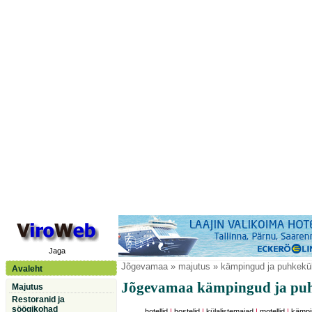
Jaga
Jõgevamaa
» majutus » kämpingud ja puhkekü
Avaleht
Jõgevamaa kämpingud ja pu
Majutus
Restoranid ja
söögikohad
hotellid
|
hostelid
|
külalistemajad
|
motellid
|
kämpi