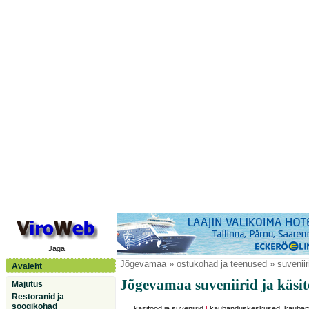
Jaga
Jõgevamaa
» ostukohad ja teenused » suveniir
Avaleht
Jõgevamaa suveniirid ja käsi
Majutus
Restoranid ja
söögikohad
käsitööd ja suveniirid
|
kaubanduskeskused, kauba