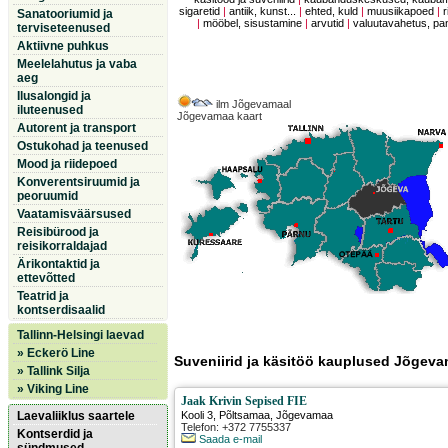
sigaretid
|
antiik, kunst...
|
ehted, kuld
|
muusiikapoed
|
r
Sanatooriumid ja
|
mööbel, sisustamine
|
arvutid
|
valuutavahetus, p
terviseteenused
Aktiivne puhkus
Meelelahutus ja vaba
aeg
Ilusalongid ja
ilm Jõgevamaal
iluteenused
Jõgevamaa kaart
Autorent ja transport
Ostukohad ja teenused
Mood ja riidepoed
Konverentsiruumid ja
peoruumid
Vaatamisväärsused
Reisibürood ja
reisikorraldajad
Ärikontaktid ja
ettevõtted
Teatrid ja
kontserdisaalid
Tallinn-Helsingi laevad
» Eckerö Line
Suveniirid ja käsitöö kauplused Jõgeva
» Tallink Silja
» Viking Line
Jaak Krivin Sepised FIE
Laevaliiklus saartele
Kooli 3
,
Põltsamaa
, Jõgevamaa
Telefon: +372 7755337
Kontserdid ja
Saada e-mail