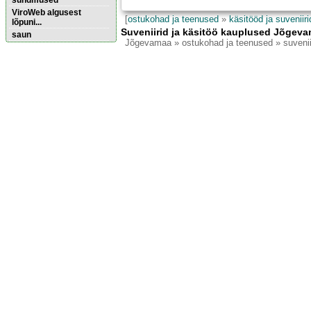
sündmused
ViroWeb algusest
[
ostukohad ja teenused
»
käsitööd ja suveniiri
lõpuni...
Suveniirid ja käsitöö kauplused Jõgeva
saun
Jõgevamaa
» ostukohad ja teenused » suvenii
Pärnu majoitus
huoneisto.eu