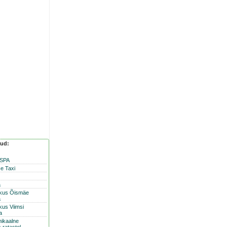
nud:
 SPA
e Taxi
a
skus Õismäe
a
kus Viimsi
a
nikaalne