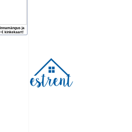
hinnamängus ja
 € kinkekaart!