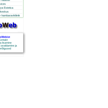
 ratastel
rvices
eya Estetica
ikeskus
 hambaravikliinik
roWebist
ontakt
a lisamine
 avaldamine ja
oriõigused