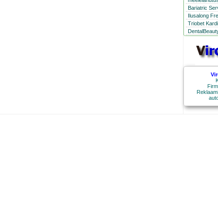
meelelahutus
Bariatric Se
Ilusalong Fr
Triobet Kard
DentalBeauty
Vi
K
Firm
Reklaami
aut