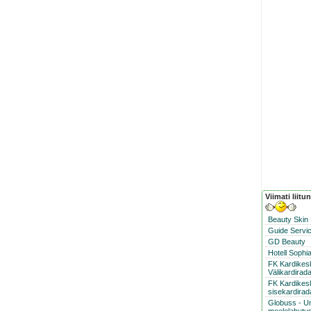
Viimati liitu
Beauty Skin
Guide Servic
GD Beauty
Hotell Sophi
FK Kardike
Välikardirad
FK Kardikes
sisekardirad
Globuss - U