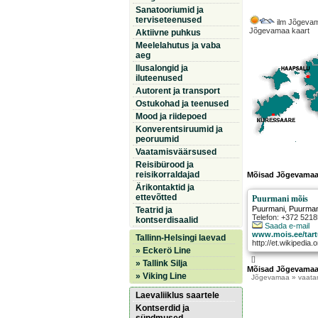
Sanatooriumid ja
terviseteenused
ilm Jõgeva
Jõgevamaa kaart
Aktiivne puhkus
Meelelahutus ja vaba
aeg
Ilusalongid ja
iluteenused
Autorent ja transport
Ostukohad ja teenused
Mood ja riidepoed
Konverentsiruumid ja
peoruumid
Vaatamisväärsused
Reisibürood ja
reisikorraldajad
Mõisad Jõgevamaa
Ärikontaktid ja
ettevõtted
Puurmani mõis
Puurmani
,
Puurman
Teatrid ja
Telefon: +372 521
kontserdisaalid
Saada e-mail
www.mois.ee/tar
Tallinn-Helsingi laevad
http://et.wikipedi
» Eckerö Line
[]
» Tallink Silja
Mõisad Jõgevamaa
» Viking Line
Jõgevamaa
» vaata
Laevaliiklus saartele
Kontserdid ja