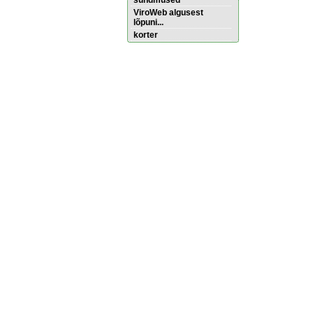
sündmused
ViroWeb algusest
lõpuni...
korter
Pärnu majoitus
huoneisto.eu