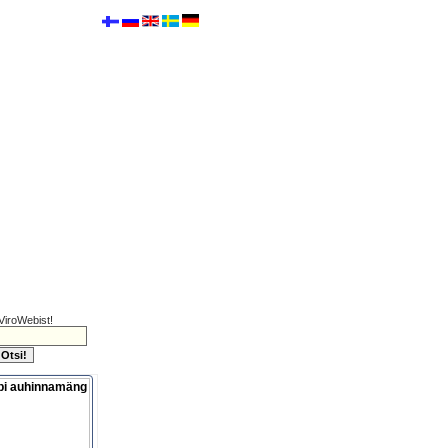
ViroWebist!