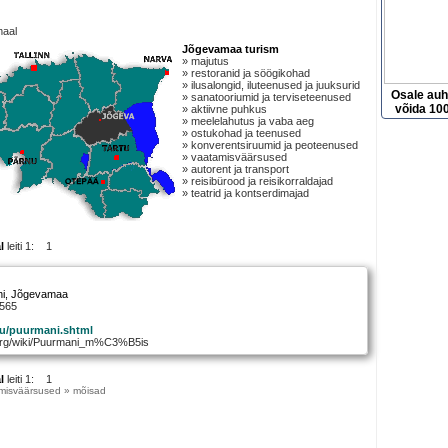
maal
Jõgevamaa turism
» majutus
» restoranid ja söögikohad
» ilusalongid, iluteenused ja juuksurid
Osale au
» sanatooriumid ja terviseteenused
võida 100
» aktiivne puhkus
» meelelahutus ja vaba aeg
» ostukohad ja teenused
» konverentsiruumid ja peoteenused
» vaatamisväärsused
» autorent ja transport
» reisibürood ja reisikorraldajad
» teatrid ja kontserdimajad
l
leiti 1: 1
i
, Jõgevamaa
8565
tu/puurmani.shtml
a.org/wiki/Puurmani_m%C3%B5is
l
leiti 1: 1
misväärsused » mõisad