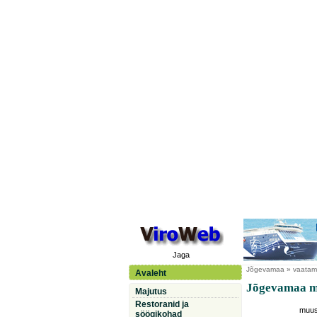
Jaga
Jõgevamaa
» vaatam
Avaleht
Jõgevamaa m
Majutus
Restoranid ja
muus
söögikohad