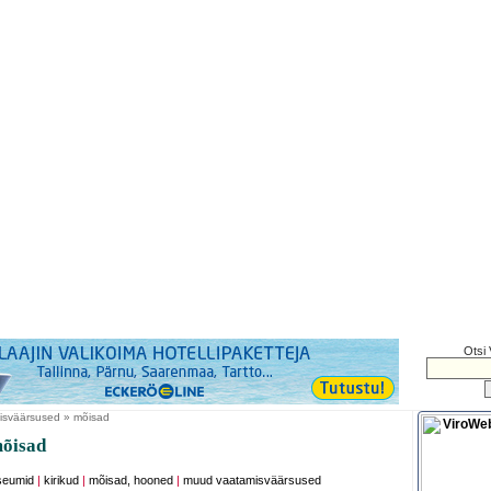
Otsi 
isväärsused » mõisad
õisad
eumid
|
kirikud
|
mõisad, hooned
|
muud vaatamisväärsused