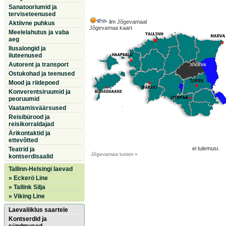
Sanatooriumid ja
terviseteenused
ilm Jõgevamaal
Aktiivne puhkus
Jõgevamaa kaart
Meelelahutus ja vaba
aeg
Ilusalongid ja
iluteenused
Autorent ja transport
Ostukohad ja teenused
Mood ja riidepoed
Konverentsiruumid ja
peoruumid
Vaatamisväärsused
Reisibürood ja
reisikorraldajad
Ärikontaktid ja
ettevõtted
ei tulemusi.
Teatrid ja
Jõgevamaa
turism »
kontserdisaalid
Tallinn-Helsingi laevad
» Eckerö Line
» Tallink Silja
» Viking Line
Laevaliiklus saartele
Kontserdid ja