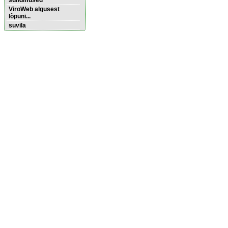
sündmused
ViroWeb algusest
lõpuni...
suvila
Pärnu majoitus
huoneisto.eu