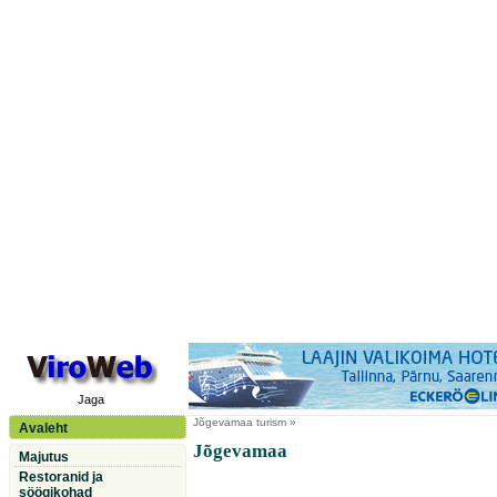
Jaga
Jõgevamaa
turism »
Avaleht
Jõgevamaa
Majutus
Restoranid ja
söögikohad