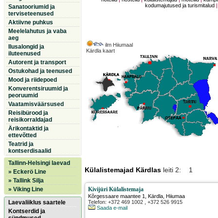
kodumajutused ja turismitalud
Sanatooriumid ja
terviseteenused
Aktiivne puhkus
Meelelahutus ja vaba
aeg
ilm Hiiumaal
Ilusalongid ja
Kärdla kaart
iluteenused
Autorent ja transport
Ostukohad ja teenused
Mood ja riidepoed
Konverentsiruumid ja
peoruumid
Vaatamisväärsused
Reisibürood ja
reisikorraldajad
Ärikontaktid ja
ettevõtted
Teatrid ja
kontserdisaalid
Tallinn-Helsingi laevad
Külalistemajad Kärdlas
leiti 2: 1
» Eckerö Line
» Tallink Silja
» Viking Line
Kivijüri Külalistemaja
Kõrgessaare maantee 1
,
Kärdla
, Hiiumaa
Laevaliiklus saartele
Telefon: +372 469 1002 , +372 526 9915
Saada e-mail
Kontserdid ja