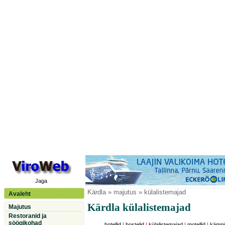
Jaga
Kärdla
» majutus » külalistemajad
Avaleht
Kärdla külalistemajad
Majutus
Restoranid ja
söögikohad
hotellid
|
hostelid
|
külalistemajad
|
motellid
|
kämpi