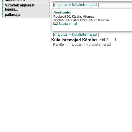
sündmused
[
majutus
»
külalistemajad
]
ViroWeb algusest
lõpuni...
Nordtooder
palkmaja
Rookopli 20
,
Kärdla
, Hiiumaa
Telefon: +372 469 1999, +372 5092054
Saada e-mail
Pärnu majoitus
huoneisto.eu
[
majutus
»
külalistemajad
]
Külalistemajad Kärdlas
leiti 2: 1
Kärdla
» majutus » külalistemajad