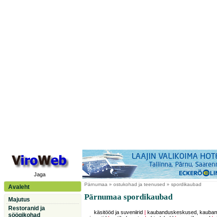
Jaga
Pärnumaa
» ostukohad ja teenused » spordikaubad
Avaleht
Pärnumaa spordikaubad
Majutus
Restoranid ja
käsitööd ja suveniirid
|
kaubanduskeskused, kauba
söögikohad