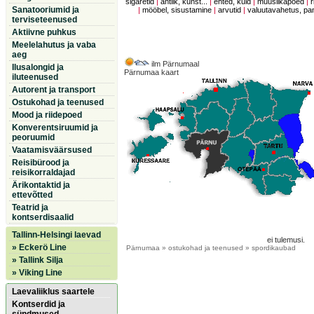
sigaretid
|
antiik, kunst...
|
ehted, kuld
|
muusiikapoed
|
r
Sanatooriumid ja
|
mööbel, sisustamine
|
arvutid
|
valuutavahetus, p
terviseteenused
Aktiivne puhkus
Meelelahutus ja vaba
aeg
ilm Pärnumaal
Ilusalongid ja
Pärnumaa kaart
iluteenused
Autorent ja transport
Ostukohad ja teenused
Mood ja riidepoed
Konverentsiruumid ja
peoruumid
Vaatamisväärsused
Reisibürood ja
reisikorraldajad
Ärikontaktid ja
ettevõtted
Teatrid ja
kontserdisaalid
Tallinn-Helsingi laevad
ei tulemusi.
» Eckerö Line
Pärnumaa
» ostukohad ja teenused » spordikaubad
» Tallink Silja
» Viking Line
Laevaliiklus saartele
Kontserdid ja