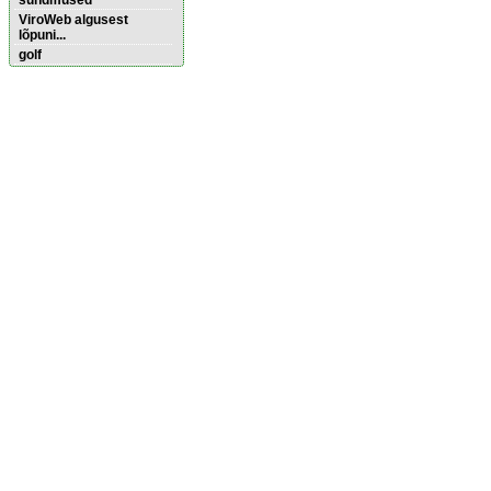
sündmused
ViroWeb algusest
lõpuni...
golf
Pärnu majoitus
huoneisto.eu