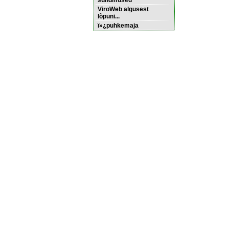
sündmused
ViroWeb algusest
lõpuni...
ï»¿puhkemaja
Pärnu majoitus
huoneisto.eu