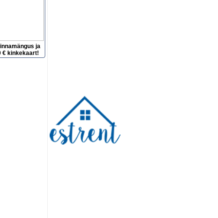
hinnamängus ja
 € kinkekaart!