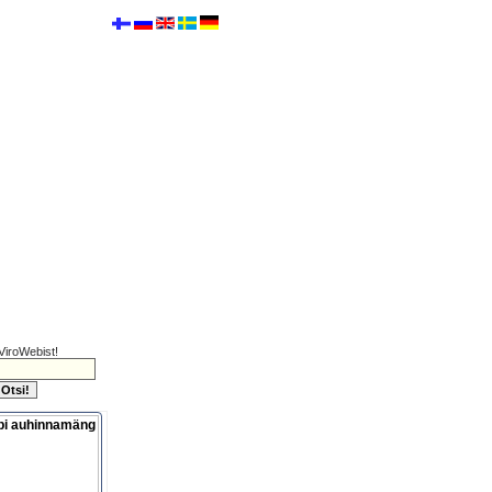
ViroWebist!