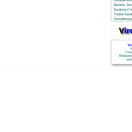
meelelahutus
Bariatric Se
Ilusalong Fr
Triobet Kard
DentalBeauty
Vi
K
Firm
Reklaami
aut