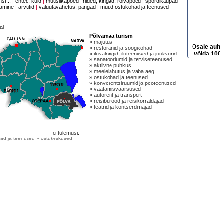
nst...
|
ehted, kuld
|
muusiikapoed
|
riided, kingad, rõivapoed
|
spordikaupad
tamine
|
arvutid
|
valuutavahetus, pangad
|
muud ostukohad ja teenused
al
Põlvamaa turism
» majutus
Osale au
» restoranid ja söögikohad
võida 100
» ilusalongid, iluteenused ja juuksurid
» sanatooriumid ja terviseteenused
» aktiivne puhkus
» meelelahutus ja vaba aeg
» ostukohad ja teenused
» konverentsiruumid ja peoteenused
» vaatamisväärsused
» autorent ja transport
» reisibürood ja reisikorraldajad
» teatrid ja kontserdimajad
ei tulemusi.
ad ja teenused » ostukeskused