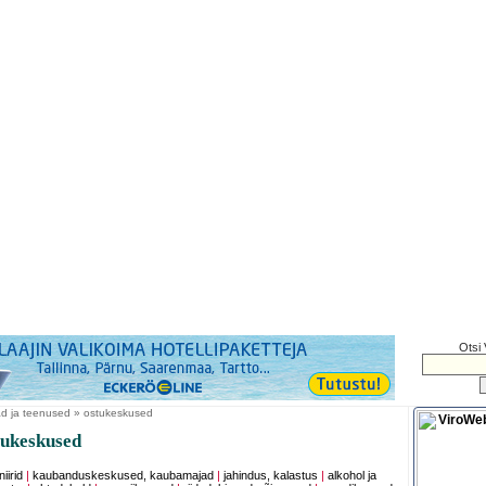
Otsi 
d ja teenused » ostukeskused
ukeskused
iirid
|
kaubanduskeskused, kaubamajad
|
jahindus, kalastus
|
alkohol ja