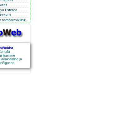
 ratastel
rvices
eya Estetica
ikeskus
 hambaravikliinik
roWebist
ontakt
a lisamine
 avaldamine ja
oriõigused