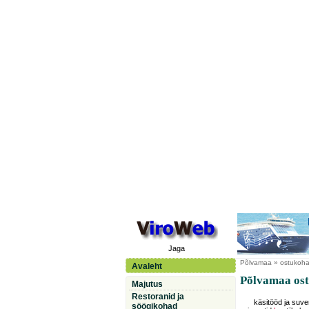
Jaga
Põlvamaa
» ostukoha
Avaleht
Põlvamaa ost
Majutus
Restoranid ja
käsitööd ja suven
söögikohad