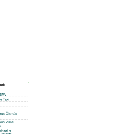
nud:
 SPA
e Taxi
a
skus Õismäe
a
kus Viimsi
a
nikaalne