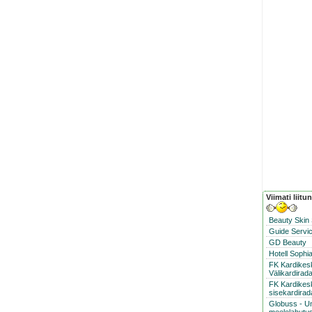
Viimati liitu
Beauty Skin
Guide Servic
GD Beauty
Hotell Sophi
FK Kardike
Välikardirad
FK Kardikes
sisekardirad
Globuss - U