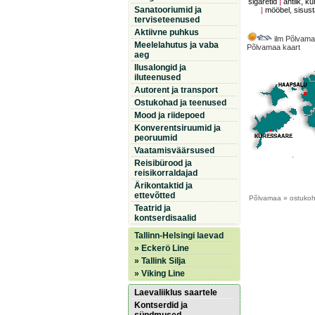
sigaretid
|
antiik, ku
Sanatooriumid ja
|
mööbel, sisus
terviseteenused
Aktiivne puhkus
ilm Põlvama
Meelelahutus ja vaba
Põlvamaa kaart
aeg
Ilusalongid ja
iluteenused
Autorent ja transport
Ostukohad ja teenused
Mood ja riidepoed
Konverentsiruumid ja
peoruumid
Vaatamisväärsused
Reisibürood ja
reisikorraldajad
Ärikontaktid ja
ettevõtted
Põlvamaa
» ostukoh
Teatrid ja
kontserdisaalid
Tallinn-Helsingi laevad
» Eckerö Line
» Tallink Silja
» Viking Line
Laevaliiklus saartele
Kontserdid ja