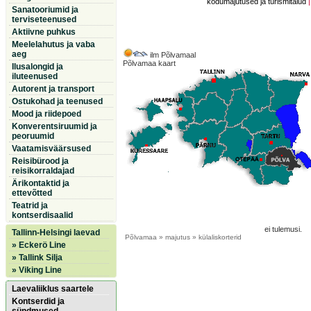
kodumajutused ja turismitalud
Sanatooriumid ja
terviseteenused
Aktiivne puhkus
Meelelahutus ja vaba
aeg
ilm Põlvamaal
Põlvamaa kaart
Ilusalongid ja
iluteenused
Autorent ja transport
Ostukohad ja teenused
Mood ja riidepoed
Konverentsiruumid ja
peoruumid
Vaatamisväärsused
Reisibürood ja
reisikorraldajad
Ärikontaktid ja
ettevõtted
Teatrid ja
kontserdisaalid
ei tulemusi.
Tallinn-Helsingi laevad
Põlvamaa
» majutus » külaliskorterid
» Eckerö Line
» Tallink Silja
» Viking Line
Laevaliiklus saartele
Kontserdid ja