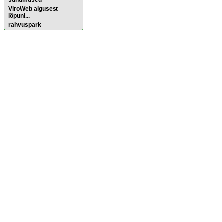
sündmused
ViroWeb algusest
lõpuni...
rahvuspark
Külaliskorterid
Pärnu majoitus
huoneisto.eu