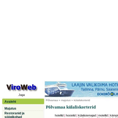
Jaga
Põlvamaa
» majutus » külaliskorterid
Avaleht
Põlvamaa külaliskorterid
Majutus
Restoranid ja
hotellid
|
hostelid
|
külalistemajad
|
motellid
|
kämpi
söögikohad