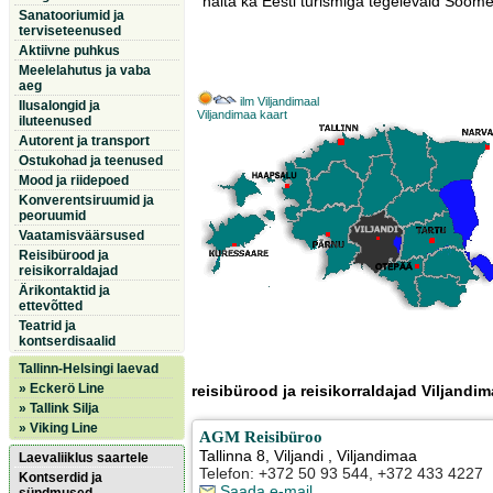
näita ka Eesti turismiga tegelevaid Soome 
Sanatooriumid ja
terviseteenused
Aktiivne puhkus
Meelelahutus ja vaba
aeg
ilm Viljandimaal
Ilusalongid ja
Viljandimaa kaart
iluteenused
Autorent ja transport
Ostukohad ja teenused
Mood ja riidepoed
Konverentsiruumid ja
peoruumid
Vaatamisväärsused
Reisibürood ja
reisikorraldajad
Ärikontaktid ja
ettevõtted
Teatrid ja
kontserdisaalid
Tallinn-Helsingi laevad
» Eckerö Line
reisibürood ja reisikorraldajad Viljandim
» Tallink Silja
» Viking Line
AGM Reisibüroo
Tallinna 8
,
Viljandi
, Viljandimaa
Laevaliiklus saartele
Telefon: +372 50 93 544, +372 433 4227
Kontserdid ja
Saada e-mail