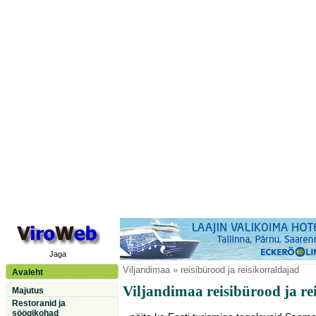
Jaga
Viljandimaa
» reisibürood ja reisikorraldajad
Avaleht
Viljandimaa reisibürood ja re
Majutus
Restoranid ja
söögikohad