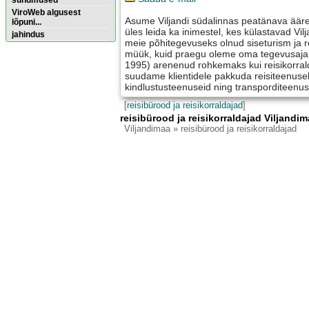
sündmused
ViroWeb algusest
Asume Viljandi südalinnas peatänava ääres
lõpuni...
üles leida ka inimestel, kes külastavad Vil
jahindus
meie põhitegevuseks olnud siseturism ja rei
müük, kuid praegu oleme oma tegevusaja 
1995) arenenud rohkemaks kui reisikorral
Pärnu majoitus
suudame klientidele pakkuda reisiteenusele 
huoneisto.eu
kindlustusteenuseid ning transporditeenus
[
reisibürood ja reisikorraldajad
]
reisibürood ja reisikorraldajad Viljandim
Viljandimaa
» reisibürood ja reisikorraldajad