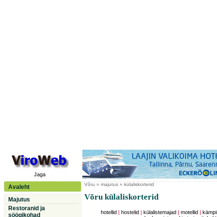
Jaga
Võru
» majutus » külaliskorterid
Avaleht
Võru külaliskorterid
Majutus
Restoranid ja
hotellid
|
hostelid
|
külalistemajad
|
motellid
|
kämpi
söögikohad