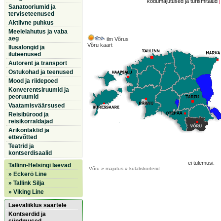
kodumajutused ja turismitalud
Sanatooriumid ja
terviseteenused
Aktiivne puhkus
Meelelahutus ja vaba
aeg
ilm Võrus
Võru kaart
Ilusalongid ja
iluteenused
Autorent ja transport
Ostukohad ja teenused
Mood ja riidepoed
Konverentsiruumid ja
peoruumid
Vaatamisväärsused
Reisibürood ja
reisikorraldajad
Ärikontaktid ja
ettevõtted
Teatrid ja
kontserdisaalid
ei tulemusi.
Tallinn-Helsingi laevad
Võru
» majutus » külaliskorterid
» Eckerö Line
» Tallink Silja
» Viking Line
Laevaliiklus saartele
Kontserdid ja