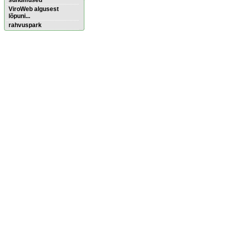
sündmused
ViroWeb algusest
lõpuni...
rahvuspark
Külaliskorterid
Pärnu majoitus
huoneisto.eu