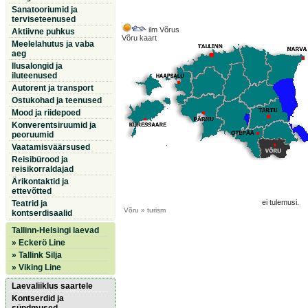
Sanatooriumid ja
terviseteenused
ilm Võrus
Aktiivne puhkus
Võru kaart
Meelelahutus ja vaba
aeg
Ilusalongid ja
iluteenused
Autorent ja transport
Ostukohad ja teenused
Mood ja riidepoed
Konverentsiruumid ja
peoruumid
Vaatamisväärsused
Reisibürood ja
reisikorraldajad
Ärikontaktid ja
ettevõtted
ei tulemusi.
Teatrid ja
Võru
» turism
kontserdisaalid
Tallinn-Helsingi laevad
» Eckerö Line
» Tallink Silja
» Viking Line
Laevaliiklus saartele
Kontserdid ja