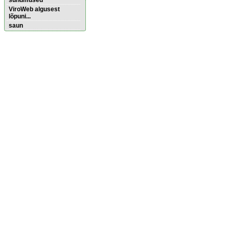
sündmused
ViroWeb algusest
lõpuni...
saun
Pärnu majoitus
huoneisto.eu