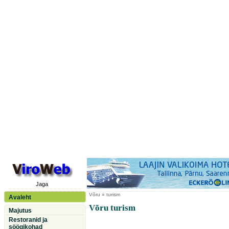
Jaga
Võru
» turism
Avaleht
Võru turism
Majutus
Restoranid ja
söögikohad