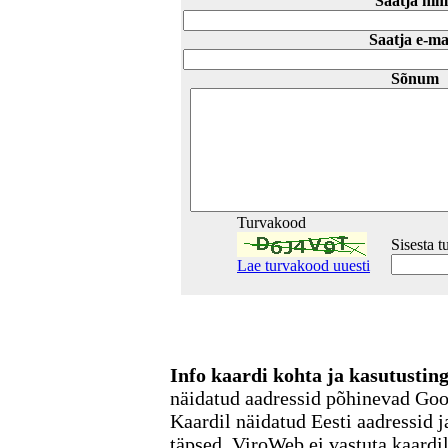
Saatja nim
Saatja e-ma
Sõnum
Turvakood
Sisesta 
Lae turvakood uuesti
Info kaardi kohta ja kasutusti
näidatud aadressid põhinevad Go
Kaardil näidatud Eesti aadressid j
täpsed. ViroWeb ei vastuta kaardi