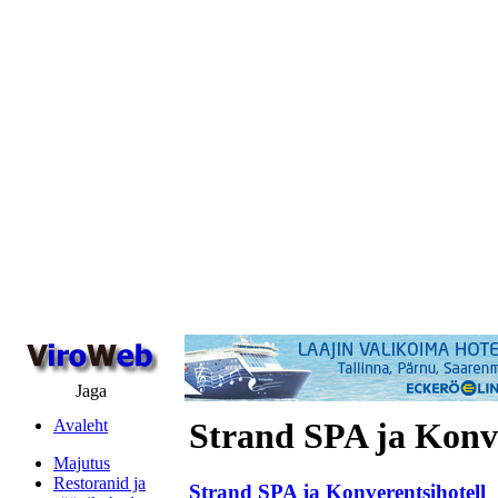
Jaga
Avaleht
Strand SPA ja Konve
Majutus
Restoranid ja
Strand SPA ja Konverentsihotell