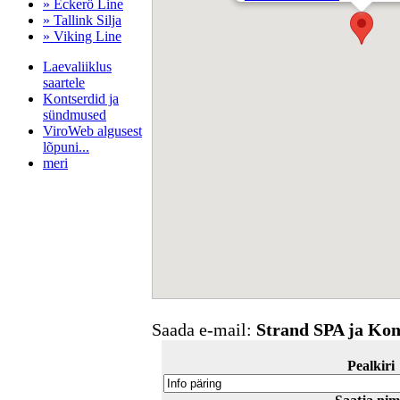
» Eckerö Line
» Tallink Silja
» Viking Line
Laevaliiklus
saartele
Kontserdid ja
sündmused
ViroWeb algusest
lõpuni...
meri
Pärnu majoitus
huoneisto.eu
Saada e-mail:
Strand SPA ja Kon
Pealkiri