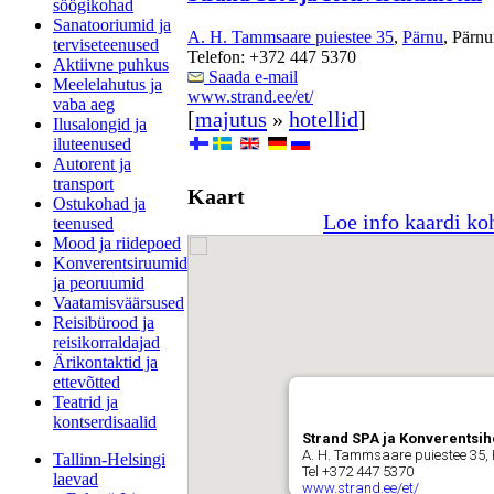
söögikohad
Sanatooriumid ja
A. H. Tammsaare puiestee 35
,
Pärnu
, Pärn
terviseteenused
Telefon: +372 447 5370
Aktiivne puhkus
Saada e-mail
Meelelahutus ja
www.strand.ee/et/
vaba aeg
[
majutus
»
hotellid
]
Ilusalongid ja
iluteenused
Autorent ja
transport
Kaart
Ostukohad ja
Loe info kaardi ko
teenused
Mood ja riidepoed
Konverentsiruumid
ja peoruumid
Vaatamisväärsused
Reisibürood ja
reisikorraldajad
Ärikontaktid ja
ettevõtted
Teatrid ja
kontserdisaalid
Strand SPA ja Konverentsiho
A. H. Tammsaare puiestee 35
Tallinn-Helsingi
Tel +372 447 5370
laevad
www.strand.ee/et/