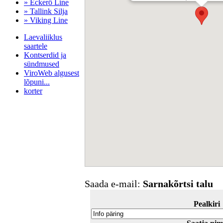
» Eckerö Line
» Tallink Silja
» Viking Line
Laevaliiklus
saartele
Kontserdid ja
sündmused
ViroWeb algusest
lõpuni...
korter
Pärnu majoitus
huoneisto.eu
Saada e-mail:
Sarnakõrtsi talu
Pealkiri