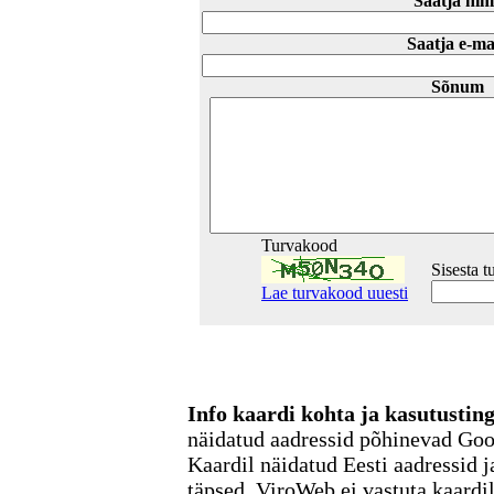
Saatja nim
Saatja e-ma
Sõnum
Turvakood
Sisesta 
Lae turvakood uuesti
Info kaardi kohta ja kasutusti
näidatud aadressid põhinevad Go
Kaardil näidatud Eesti aadressid j
täpsed. ViroWeb ei vastuta kaardi