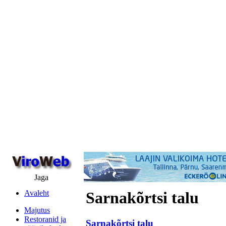
Jaga
Avaleht
Sarnakõrtsi talu
Majutus
Restoranid ja
Sarnakõrtsi talu