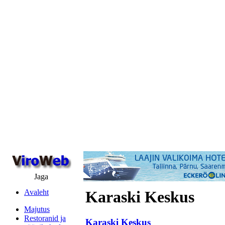
Jaga
Avaleht
Karaski Keskus
Majutus
Restoranid ja
Karaski Keskus