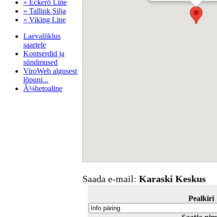
» Eckerö Line
» Tallink Silja
» Viking Line
Laevaliiklus
saartele
Kontserdid ja
sündmused
ViroWeb algusest
lõpuni...
Ã¼hetoaline
Pärnu majoitus
huoneisto.eu
Saada e-mail:
Karaski Keskus
Pealkiri