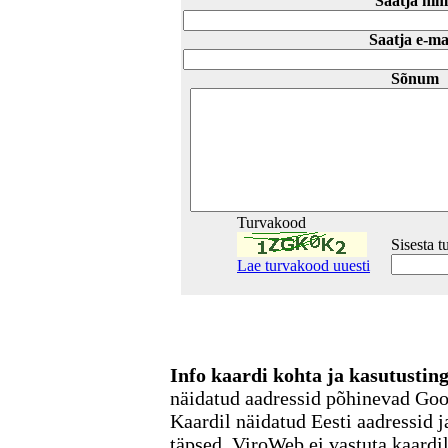
Saatja nim
Saatja e-ma
Sõnum
Turvakood
Sisesta 
Lae turvakood uuesti
Info kaardi kohta ja kasutusti
näidatud aadressid põhinevad Go
Kaardil näidatud Eesti aadressid j
täpsed. ViroWeb ei vastuta kaardi