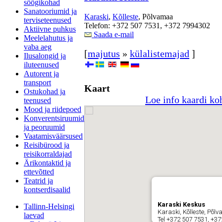
söögikohad
Sanatooriumid ja
Karaski
,
Kõlleste
, Põlvamaa
terviseteenused
Telefon: +372 507 7531, +372 7994302
Aktiivne puhkus
Saada e-mail
Meelelahutus ja
vaba aeg
[
majutus
»
külalistemajad
]
Ilusalongid ja
iluteenused
Autorent ja
transport
Kaart
Ostukohad ja
Loe info kaardi ko
teenused
Mood ja riidepoed
Konverentsiruumid
ja peoruumid
Vaatamisväärsused
Reisibürood ja
reisikorraldajad
Ärikontaktid ja
ettevõtted
Teatrid ja
kontserdisaalid
Karaski Keskus
Tallinn-Helsingi
Karaski, Kõlleste, Põl
laevad
Tel +372 507 7531, +3