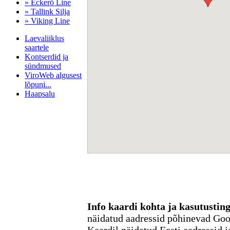
» Eckerö Line
» Tallink Silja
» Viking Line
Laevaliiklus
saartele
Kontserdid ja
sündmused
ViroWeb algusest
lõpuni...
Haapsalu
Pärnu majoitus
huoneisto.eu
Info kaardi kohta ja kasutusti
näidatud aadressid põhinevad Go