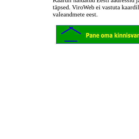
Kaardil näidatud Eesti aadressid j
täpsed. ViroWeb ei vastuta kaardi
valeandmete eest.