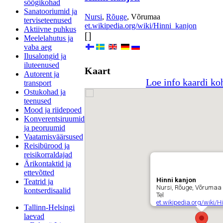
söögikohad
Sanatooriumid ja
Nursi
,
Rõuge
, Võrumaa
terviseteenused
et.wikipedia.org/wiki/Hinni_kanjon
Aktiivne puhkus
[]
Meelelahutus ja
vaba aeg
Ilusalongid ja
iluteenused
Kaart
Autorent ja
Loe info kaardi ko
transport
Ostukohad ja
teenused
Mood ja riidepoed
Konverentsiruumid
ja peoruumid
Vaatamisväärsused
Reisibürood ja
reisikorraldajad
Ärikontaktid ja
ettevõtted
Hinni kanjon
Teatrid ja
Nursi, Rõuge, Võrumaa
kontserdisaalid
Tel
et.wikipedia.org/wiki/H
Tallinn-Helsingi
laevad