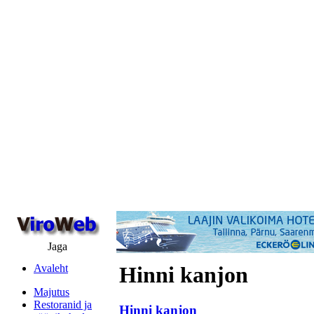
Jaga
Avaleht
Hinni kanjon
Majutus
Restoranid ja
Hinni kanjon