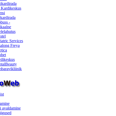
ikardirada
 Kardikeskus
msi
ekardirada
buss -
kaalne
lelahutus
stel
iatric Services
salong Freya
etica
obet
dikeskus
talBeauty
baravikliinik
ist
samine
i avaldamine
iõigused