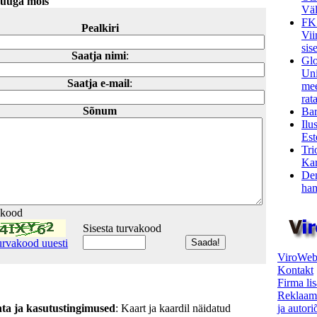
uuga mõis
Väl
FK
Pealkiri
Vii
sis
Saatja nimi
:
Glo
Uni
Saatja e-mail
:
mee
rata
Sõnum
Bar
Ilu
Est
Tri
Kar
Den
ham
akood
Sisesta turvakood
urvakood uuesti
ViroWeb
Kontakt
Firma li
Reklaam
ja autor
hta ja kasutustingimused
: Kaart ja kaardil näidatud