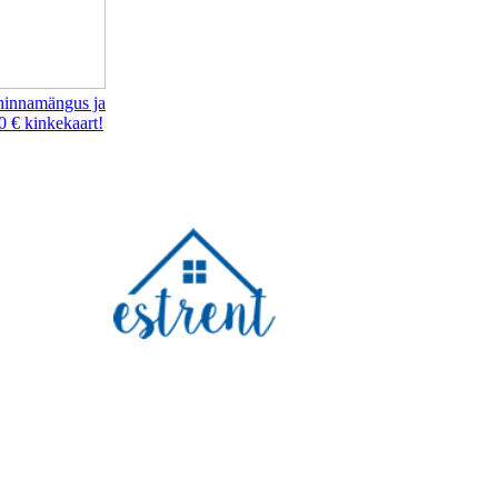
hinnamängus ja
0 € kinkekaart!