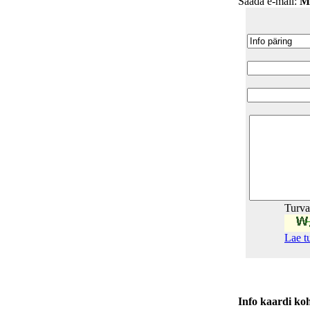
Saada e-mail:
M
Turv
Lae t
Info kaardi ko