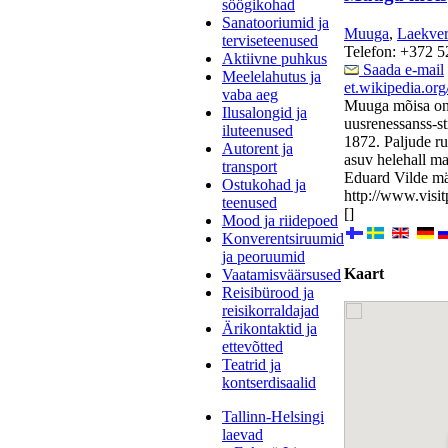
söögikohad
Sanatooriumid ja
Muuga
,
Laekve
terviseteenused
Telefon: +372 5
Aktiivne puhkus
Saada e-mail
Meelelahutus ja
et.wikipedia.
vaba aeg
Muuga mõisa on 
Ilusalongid ja
uusrenessanss-st
iluteenused
1872. Paljude ru
Autorent ja
asuv helehall ma
transport
Eduard Vilde mä
Ostukohad ja
http://www.visi
teenused
[]
Mood ja riidepoed
Konverentsiruumid
ja peoruumid
Kaart
Vaatamisväärsused
Reisibürood ja
reisikorraldajad
Ärikontaktid ja
ettevõtted
Teatrid ja
kontserdisaalid
Tallinn-Helsingi
laevad