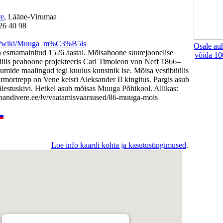
re
, Lääne-Virumaa
26 40 98
org/wiki/Muuga_m%C3%B5is
Osale au
esmamainitud 1526 aastal. Mõisahoone suurejoonelise
võida 10
iilis peahoone projekteeris Carl Timoleon von Neff 1866–
umide maalingud tegi kuulus kunstnik ise. Mõisa vestibüülis
rmortrepp on Vene keisri Aleksander II kingitus. Pargis asub
lestuskivi. Hetkel asub mõisas Muuga Põhikool. Allikas:
tpandivere.ee/lv/vaatamisvaarsused/86-muuga-mois
Loe info kaardi kohta ja kasutustingimused
.