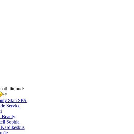
mati liitunud:
auty Skin SPA
de Service
i
 Beauty
ell Sophia
 Kardikeskus
smäe