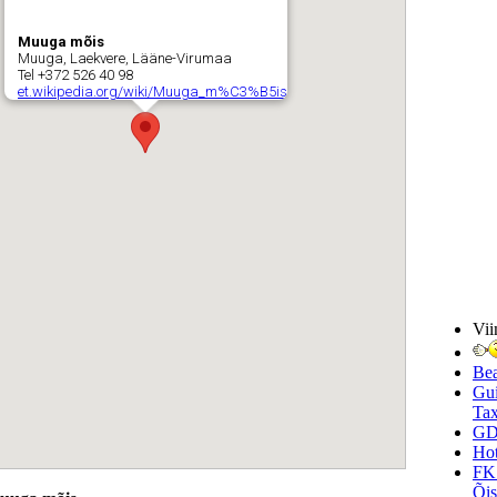
Muuga mõis
Muuga, Laekvere, Lääne-Virumaa
Tel +372 526 40 98
et.wikipedia.org/wiki/Muuga_m%C3%B5is
Vii
Be
Gui
Tax
GD
Hot
FK
Õi