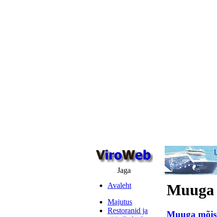
Jaga
Avaleht
Muuga 
Majutus
Restoranid ja
Muuga mõis