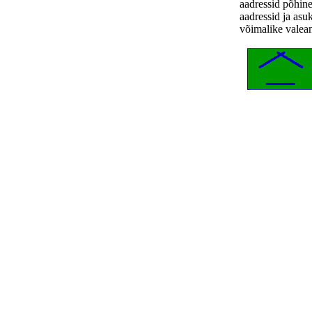
aadressid põhin
aadressid ja asu
võimalike valea