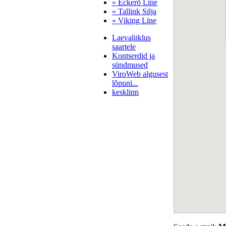
» Eckerö Line
» Tallink Silja
» Viking Line
Laevaliiklus
saartele
Kontserdid ja
sündmused
ViroWeb algusest
lõpuni...
kesklinn
Pärnu majoitus
huoneisto.eu