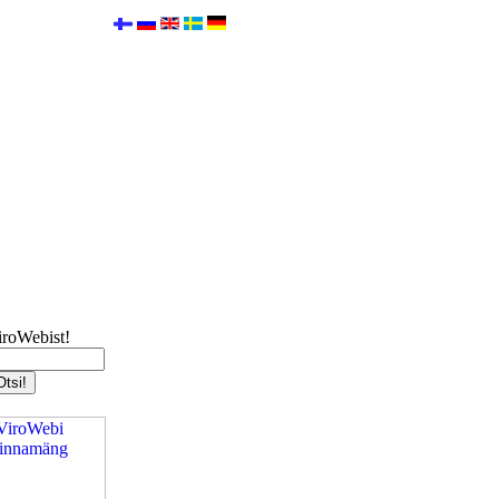
iroWebist!