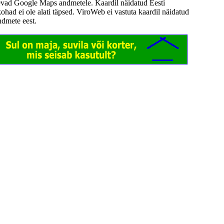
evad Google Maps andmetele. Kaardil näidatud Eesti
kohad ei ole alati täpsed. ViroWeb ei vastuta kaardil näidatud
ndmete eest.