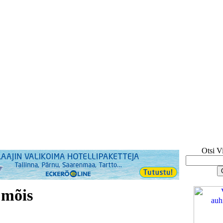
Otsi V
mõis