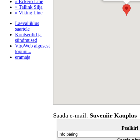
» Eckerö Line
» Tallink Silja
» Viking Line
Laevaliiklus
saartele
Kontserdid ja
sündmused
ViroWeb algusest
lõpuni...
eramaja
Pärnu majoitus
huoneisto.eu
Saada e-mail:
Suveniir Kauplus
Pealkiri