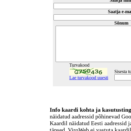
Saatja nim
Saatja e-ma
Sõnum
Turvakood
Sisesta 
Lae turvakood uuesti
Info kaardi kohta ja kasutusti
näidatud aadressid põhinevad Go
Kaardil näidatud Eesti aadressid j
täpsed. ViroWeb ei vastuta kaardi