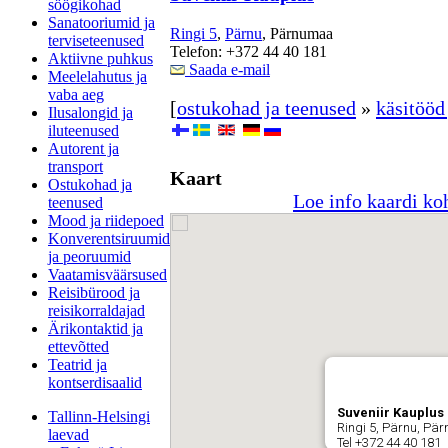
söögikohad
Sanatooriumid ja
Ringi 5
,
Pärnu
, Pärnumaa
terviseteenused
Telefon: +372 44 40 181
Aktiivne puhkus
Saada e-mail
Meelelahutus ja
vaba aeg
[
ostukohad ja teenused
»
käsitööd 
Ilusalongid ja
iluteenused
Autorent ja
transport
Kaart
Ostukohad ja
Loe info kaardi ko
teenused
Mood ja riidepoed
Konverentsiruumid
ja peoruumid
Vaatamisväärsused
Reisibürood ja
reisikorraldajad
Ärikontaktid ja
ettevõtted
Teatrid ja
kontserdisaalid
Suveniir Kauplus
Tallinn-Helsingi
Ringi 5, Pärnu, Pä
laevad
Tel +372 44 40 181