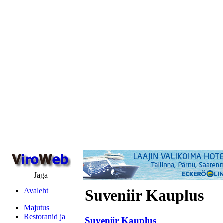
Jaga
Avaleht
Suveniir Kauplus
Majutus
Restoranid ja
Suveniir Kauplus