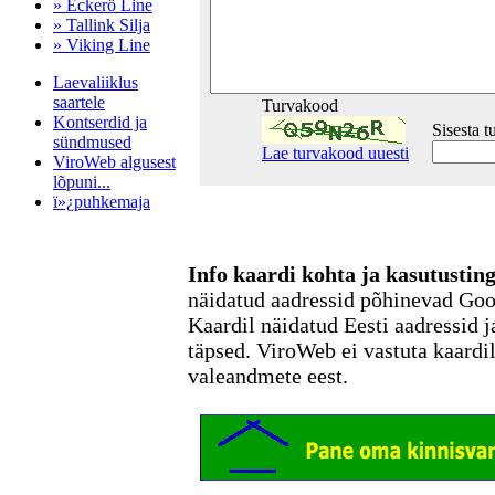
» Eckerö Line
» Tallink Silja
» Viking Line
Laevaliiklus
saartele
Turvakood
Kontserdid ja
Sisesta 
sündmused
Lae turvakood uuesti
ViroWeb algusest
lõpuni...
ï»¿puhkemaja
Info kaardi kohta ja kasutusti
Pärnu majoitus
näidatud aadressid põhinevad Go
huoneisto.eu
Kaardil näidatud Eesti aadressid j
täpsed. ViroWeb ei vastuta kaardi
valeandmete eest.