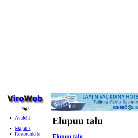
Jaga
Avaleht
Elupuu talu
Majutus
Restoranid ja
Elupuu talu