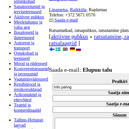
söögikohad
Sanatooriumid ja
Lipametsa
,
Raikküla
, Raplamaa
terviseteenused
Telefon: +372 5671 0570
Aktiivne puhkus
Saada e-mail
Meelelahutus ja
vaba aeg
Ratsamatkad, ratsapuhkus, ratsutamine platsi
Ilusalongid ja
[
aktiivne puhkus
»
ratsutamine, ra
iluteenused
ratsalaagrid
]
Autorent ja
transport
Ostukohad ja
teenused
Mood ja riidepoed
Konverentsiruumid
Saada e-mail:
Elupuu talu
ja peoruumid
Vaatamisväärsused
Pealkiri
Reisibürood ja
reisikorraldajad
Saatja nim
Ärikontaktid ja
ettevõtted
Saatja e-ma
Teatrid ja
kontserdisaalid
Sõnum
Tallinn-Helsingi
laevad